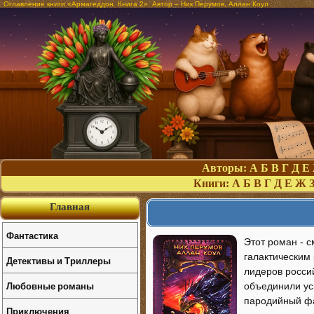
Оглавление книги «Армагеддон. Книга 2». Автор – Ник Перумов, Аллан Коул
Авторы:
А
Б
В
Г
Д
Е
Книги:
А
Б
В
Г
Д
Е
Ж
Главная
Фантастика
Этот роман - 
галактическим 
Детективы и Триллеры
лидеров росси
Любовные романы
объединили уси
пародийный фа
Приключения