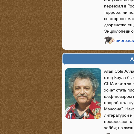
переехал в Рос
террора, ни по
со стороны ма
дворянство ещ
Энциклопедию
Биографи
А
Allan Cole Ал
отец Коула был
США и жил за г
хочет стать п
шеф-поваром в
проработал жу
Мэнсона". Нак
литературой и 
профессиональ
хобби; на жиз