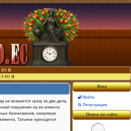
Ю
Я
Э
Ю
Я
Вход
🔐 Войти
а не возьмется сразу за два дела,
📝 Регистрация
грозой покушения на ее клиента
упных бизнесменов, напрямую
Поиск по сайту
клиента, Татьяне приходится