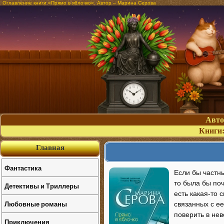
Оглавление книги «Прямо в яблочко». Автор – Марина Серова
Авт
Книги
Главная
Фантастика
Если бы частны
то была бы поч
Детективы и Триллеры
есть какая-то
Любовные романы
связанных с е
поверить в нев
Приключения