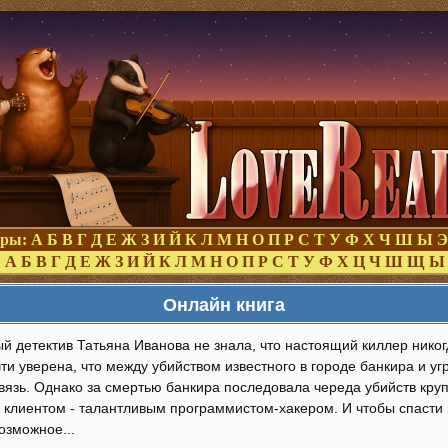
оры:
А
Б
В
Г
Д
Е
Ж
З
И
Й
К
Л
М
Н
О
П
Р
С
Т
У
Ф
Х
Ч
Ш
Ы
Э
:
А
Б
В
Г
Д
Е
Ж
З
И
Й
К
Л
М
Н
О
П
Р
С
Т
У
Ф
Х
Ц
Ч
Ш
Щ
Ы
Онлайн книга
й детектив Татьяна Иванова не знала, что настоящий киллер никогд
ти уверена, что между убийством известного в городе банкира и у
 связь. Однако за смертью банкира последовала череда убийств кр
е клиентом - талантливым программистом-хакером. И чтобы спасти 
озможное...