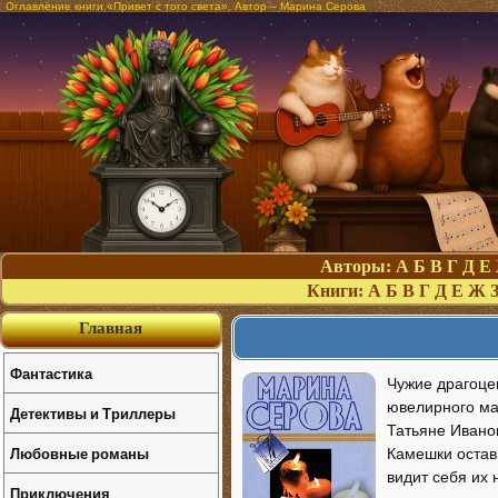
Оглавление книги «Привет с того света». Автор – Марина Серова
Авторы:
А
Б
В
Г
Д
Е
Книги:
А
Б
В
Г
Д
Е
Ж
Главная
Фантастика
Чужие драгоце
ювелирного ма
Детективы и Триллеры
Татьяне Ивано
Любовные романы
Камешки остави
видит себя их
Приключения