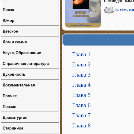
неожиданным с
Проза
Читать кн
Юмор
Детское
Дом и семья
Наука, Образование
Глава 1
Справочная литература
Глава 2
Глава 3
Духовность
Глава 4
Документальная
Глава 5
Прочее
Глава 6
Поэзия
Глава 7
Драматургия
Глава 8
Старинное