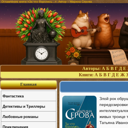
Оглавление книги «За что боролись…». Автор – Марина Серова
Авторы:
А
Б
В
Г
Д
Е
Книги:
А
Б
В
Г
Д
Е
Ж
Главная
Фантастика
Злой рок обруш
передозировки 
Детективы и Триллеры
интеллектуалов
Любовные романы
живых троице 
Татьяна Иванов
Приключения