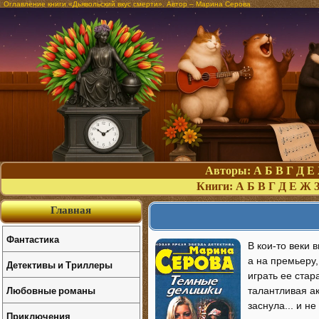
Оглавление книги «Дьявольский вкус смерти». Автор – Марина Серова
Авторы:
А
Б
В
Г
Д
Е
Книги:
А
Б
В
Г
Д
Е
Ж
Главная
Фантастика
В кои-то веки 
а на премьеру,
Детективы и Триллеры
играть ее ста
Любовные романы
талантливая ак
заснула... и н
Приключения