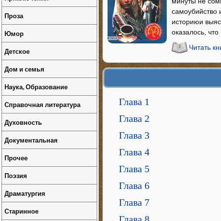
минуты не сомн
самоубийство 
Проза
историюи выясн
оказалось, что
Юмор
Читать кн
Детское
Дом и семья
Наука, Образование
Глава 1
Справочная литература
Глава 2
Духовность
Глава 3
Документальная
Глава 4
Прочее
Глава 5
Поэзия
Глава 6
Драматургия
Глава 7
Старинное
Глава 8