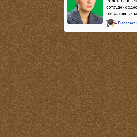
Работала в Ге
сотрудник одн
оперативных м
Биографи