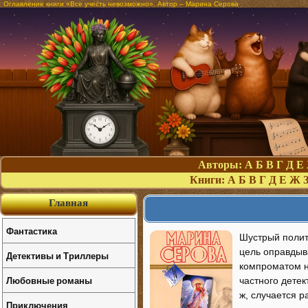
Оглавление книги «Все учесть невозможно». Автор – Марина Серова
Авторы:
А
Б
В
Г
Д
Е
Книги:
А
Б
В
Г
Д
Е
Ж
Главная
Фантастика
Шустрый полит
цель оправдыва
Детективы и Триллеры
компроматом на
Любовные романы
частного детек
ж, случается р
Приключения