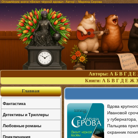
Оглавление книги «Визит черной вдовы». Автор – Марина Серова
Авторы:
А
Б
В
Г
Д
Е
Книги:
А
Б
В
Г
Д
Е
Ж
Главная
Фантастика
Вдова крупног
Ивановой сроч
Детективы и Триллеры
у губернатора,
Любовные романы
Пальцева прил
охранник похи
Приключения