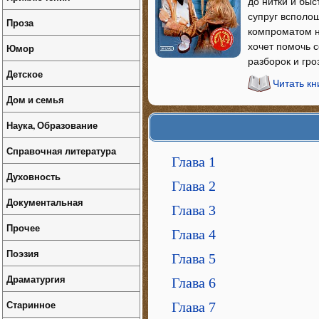
до нитки и быс
супруг всполош
Проза
компроматом на
хочет помочь 
Юмор
разборок и гро
Детское
Читать кн
Дом и семья
Наука, Образование
Справочная литература
Глава 1
Духовность
Глава 2
Документальная
Глава 3
Прочее
Глава 4
Поэзия
Глава 5
Драматургия
Глава 6
Старинное
Глава 7