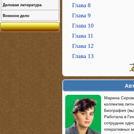
Деловая литература
Глава 8
Глава 9
Военное дело
Глава 10
Глава 11
Глава 12
Глава 13
Авт
Марина Серова
коллектив лит
Биография (вы
Работала в Ге
сотрудник одн
оперативных м