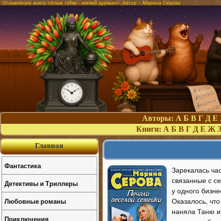
Оглавление книги «Алые губки - мягкий дурман». Автор – Марина Серова
Авторы:
А
Б
В
Г
Д
Е
Книги:
А
Б
В
Г
Д
Е
Ж
Главная
Фантастика
Зарекалась ча
связанные с с
Детективы и Триллеры
у одного бизне
Любовные романы
Оказалось, что
наняла Таню и
Приключения