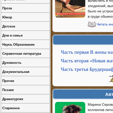
вычислить и по
злодеяний, выя
Проза
было не устрои
в груди обыкно
Юмор
Читать к
Детское
Дом и семья
Наука, Образование
Часть первая В жены н
Справочная литература
Часть вторая «Новая жа
Духовность
Часть третья Брудерша
Документальная
Прочее
Поэзия
Авт
Драматургия
Марина Серова
Старинное
коллектив лит