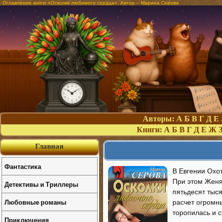
Оглавление книги «Осколки любимого сердца». Автор – Марина Серова
Авторы:
А
Б
В
Г
Д
Е
Книги:
А
Б
В
Г
Д
Е
Ж
Главная
Фантастика
В Евгении Охо
При этом Женя
Детективы и Триллеры
пятьдесят тыся
Любовные романы
расчет огромны
торопилась и с
Приключения