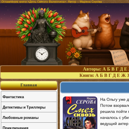
Оглавление книги «День Святого Валентина». Автор – Марина Серова
Авторы:
А
Б
В
Г
Д
Е
Книги:
А
Б
В
Г
Д
Е
Ж
Главная
Фантастика
На Ольгу уже 
Потом взорвал
Детективы и Триллеры
решила пойти п
Любовные романы
началось с уб
ведущий актер
Приключения