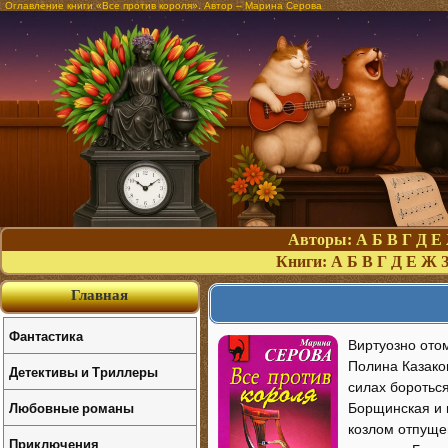
Оглавление книги «Все против короля». Автор – Марина Серова
Авторы:
А
Б
В
Г
Д
Е
Книги:
А
Б
В
Г
Д
Е
Ж
Главная
Фантастика
Виртуозно отом
Полина Казаков
Детективы и Триллеры
силах боротьс
Любовные романы
Борщинская и 
козлом отпуще
Приключения