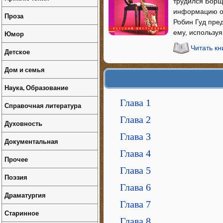
трудился Борщ
информацию о 
Проза
Робин Гуд пред
ему, используя
Юмор
Читать кн
Детское
Дом и семья
Наука, Образование
Глава 1
Справочная литература
Глава 2
Духовность
Глава 3
Документальная
Глава 4
Прочее
Глава 5
Поэзия
Глава 6
Драматургия
Глава 7
Старинное
Глава 8