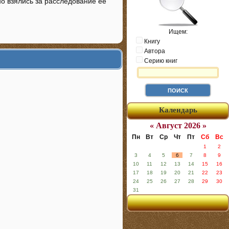
но взялись за расследование ее
Ищем:
Книгу
Автора
Серию книг
Календарь
« Август 2026 »
Пн
Вт
Ср
Чт
Пт
Сб
Вс
1
2
3
4
5
6
7
8
9
10
11
12
13
14
15
16
17
18
19
20
21
22
23
24
25
26
27
28
29
30
31