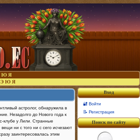
Ю
Я
Э
Ю
Я
Вход
🔐 Войти
антливый астролог, обнаружила в
📝 Регистрация
ие. Незадолго до Нового года к
с-клубе у Лили. Странные
Поиск по сайту
вещи ни с того ни с сего исчезают
сразу заинтересовалась этим