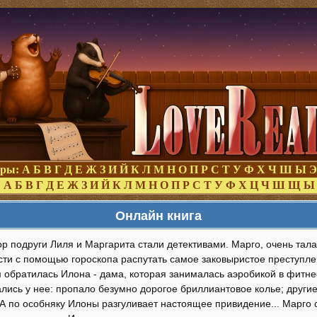
оры:
А
Б
В
Г
Д
Е
Ж
З
И
Й
К
Л
М
Н
О
П
Р
С
Т
У
Ф
Х
Ч
Ш
Ы
Э
:
А
Б
В
Г
Д
Е
Ж
З
И
Й
К
Л
М
Н
О
П
Р
С
Т
У
Ф
Х
Ц
Ч
Ш
Щ
Ы
Онлайн книга
р подруги Лиля и Маргарита стали детективами. Марго, очень тал
сти с помощью гороскопа распутать самое заковыристое преступлен
м обратилась Илона - дама, которая занималась аэробикой в фитне
ись у нее: пропало безумно дорогое бриллиантовое колье; другие 
 А по особняку Илоны разгуливает настоящее привидение... Марго 