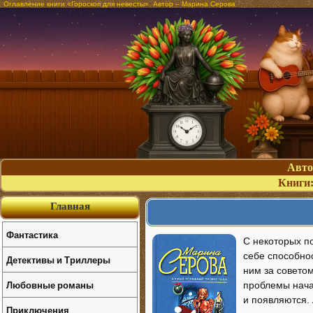
Оглавление книги «Гороскоп для невесты». Автор – Марина Серова
Авт
Книги
Главная
Фантастика
С некоторых по
себе способно
Детективы и Триллеры
ним за совето
Любовные романы
проблемы начал
и появляются.
Приключения