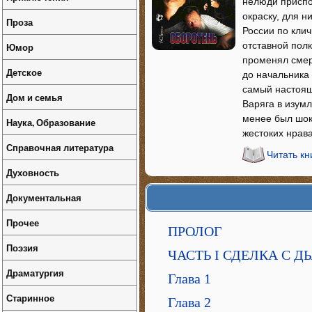
нелюди приспо
окраску, для н
Проза
России по клич
отставной пол
Юмор
променял смер
Детское
до начальника 
самый настоящ
Дом и семья
Варяга в изум
менее был шок
Наука, Образование
жестоких нрава
Справочная литература
Читать к
Духовность
Документальная
Прочее
ПРОЛОГ
Поэзия
ЧАСТЬ I СДЕЛКА С 
Драматургия
Глава 1
Старинное
Глава 2