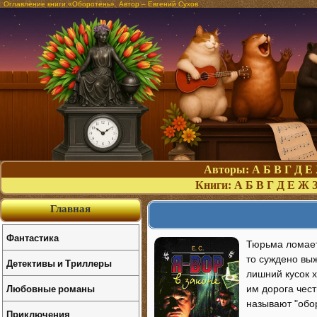
Оглавление книги «Оборотень». Автор – Евгений Сухов
Авторы:
А
Б
В
Г
Д
Е
Книги:
А
Б
В
Г
Д
Е
Ж
Главная
Фантастика
Тюрьма ломает 
то суждено выж
Детективы и Триллеры
лишний кусок х
Любовные романы
им дорога чест
называют "обо
Приключения