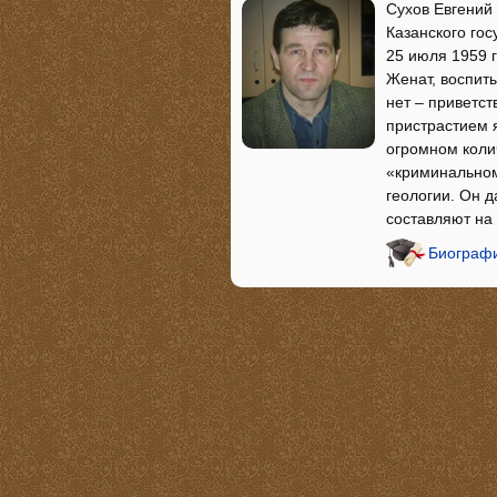
Сухов Евгений 
Казанского го
25 июля 1959 г
Женат, воспит
нет – приветст
пристрастием я
огромном коли
«криминальном
геологии. Он 
составляют на
Биографи