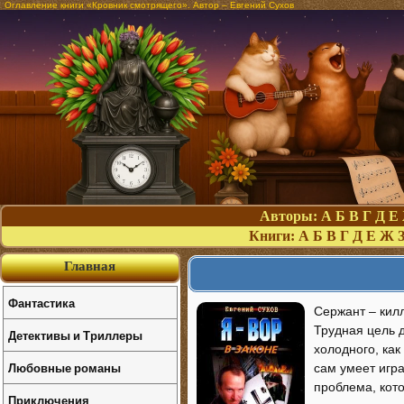
Оглавление книги «Кровник смотрящего». Автор – Евгений Сухов
Авторы:
А
Б
В
Г
Д
Е
Книги:
А
Б
В
Г
Д
Е
Ж
Главная
Фантастика
Сержант – килл
Трудная цель д
Детективы и Триллеры
холодного, как
Любовные романы
сам умеет игр
проблема, кот
Приключения