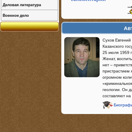
Деловая литература
Военное дело
Ав
Сухов Евгений 
Казанского го
25 июля 1959 г
Женат, воспит
нет – приветст
пристрастием я
огромном коли
«криминальном
геологии. Он 
составляют на
Биографи