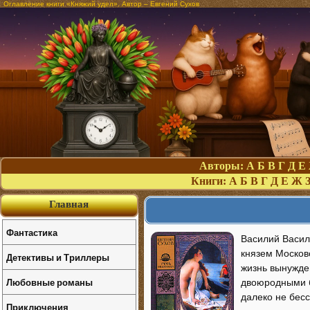
Оглавление книги «Княжий удел». Автор – Евгений Сухов
Авторы:
А
Б
В
Г
Д
Е
Книги:
А
Б
В
Г
Д
Е
Ж
Главная
Фантастика
Василий Васил
князем Московс
Детективы и Триллеры
жизнь вынужде
Любовные романы
двоюродными б
далеко не бес
Приключения