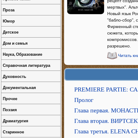
рецепт создани
мертвых". Альт
Проза
Новый язык Рос
"бабло-сбор", 
Юмор
Фирменный сте
Детское
сюжета, которы
компромиссов. 
Дом и семья
разрешено.
Наука, Образование
Читать к
Справочная литература
Духовность
Документальная
PREMIERE PARTIE: С
Прочее
Пролог
Поэзия
Глава первая. МОНАС
Глава вторая. ВИРТСЕ
Драматургия
Глава третья. ELENA
Старинное