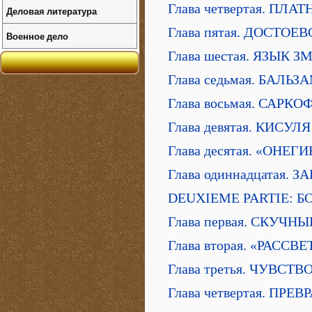
Глава четвертая. ПЛ
Деловая литература
Глава пятая. ДОСТОЕ
Военное дело
Глава шестая. ЯЗЫК З
Глава седьмая. БАЛ
Глава восьмая. САРК
Глава девятая. КИСУ
Глава десятая. «ОНЕГИ
Глава одиннадцатая. 
DEUXIEME PARTIE: Б
Глава первая. СКУЧН
Глава вторая. «РАСС
Глава третья. ЧУВСТ
Глава четвертая. ПР