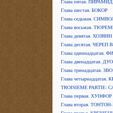
Глава пятая. ПИРАМИ
Глава шестая. БОКОР
Глава седьмая. СИМВ
Глава восьмая. ТЮР
Глава девятая. ХОЗЯ
Глава десятая. ЧЕРЕП
Глава одиннадцатая.
Глава двенадцатая. Д
Глава тринадцатая. З
Глава четырнадцатая.
TROISIEME PARTIE: 
Глава первая. ХУНФОР
Глава вторая. ТОНТО