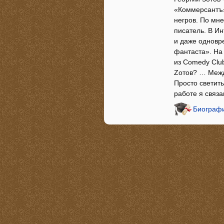
«Коммерсантъ»
негров. По мн
писатель. В Ин
и даже одновре
фантаста». На 
из Comedy Сlu
Zотов? … Между
Просто светить
работе я связ
Биографи