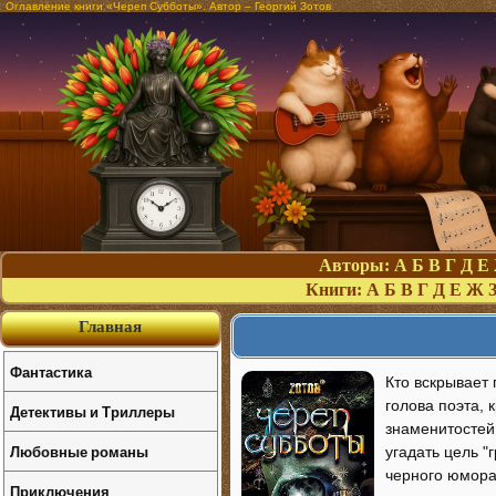
Оглавление книги «Череп Субботы». Автор – Георгий Зотов
Авторы:
А
Б
В
Г
Д
Е
Книги:
А
Б
В
Г
Д
Е
Ж
Главная
Фантастика
Кто вскрывает
голова поэта, 
Детективы и Триллеры
знаменитостей
Любовные романы
угадать цель "
черного юмора.
Приключения