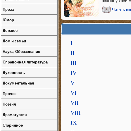
вспыхнувшей м
Проза
Читать кн
Юмор
Детское
Дом и семья
I
Наука, Образование
II
Справочная литература
III
Духовность
IV
V
Документальная
VI
Прочее
VII
Поэзия
VIII
Драматургия
IX
Старинное