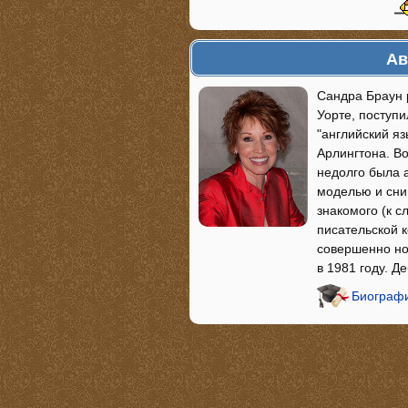
Ав
Сандра Браун р
Уорте, поступи
"английский я
Арлингтона. В
недолго была 
моделью и сни
знакомого (к с
писательской 
совершенно но
в 1981 году. 
Биографи