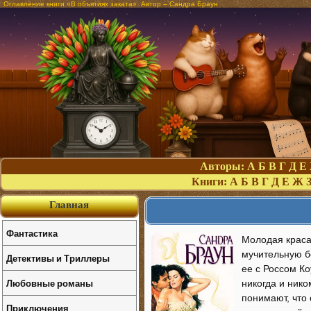
Оглавление книги «В объятиях заката». Автор – Сандра Браун
Авторы:
А
Б
В
Г
Д
Е
Книги:
А
Б
В
Г
Д
Е
Ж
Главная
Фантастика
Молодая краса
мучительную б
Детективы и Триллеры
ее с Россом К
Любовные романы
никогда и нико
понимают, что 
Приключения