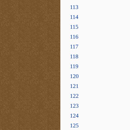
113
114
115
116
117
118
119
120
121
122
123
124
125