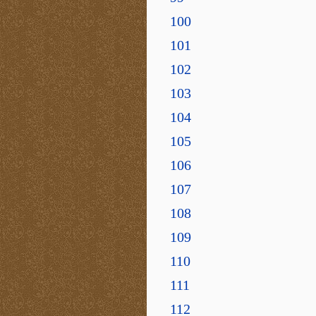
100
101
102
103
104
105
106
107
108
109
110
111
112