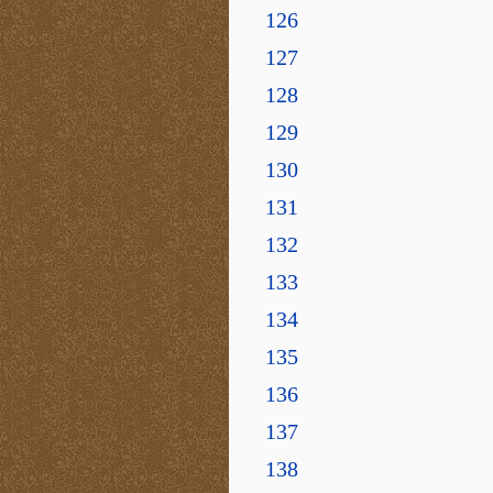
126
127
128
129
130
131
132
133
134
135
136
137
138