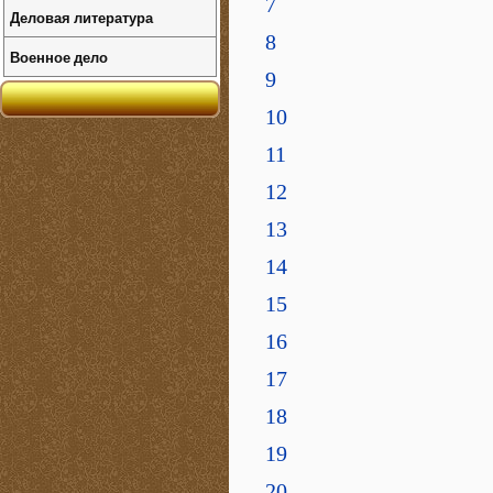
7
Деловая литература
8
Военное дело
9
10
11
12
13
14
15
16
17
18
19
20