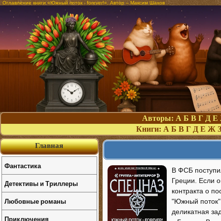
Оглавление книги «Южный поток - forever!». Автор – Максим Шахов
Авторы:
А
Б
В
Г
Д
Е
Книги:
А
Б
В
Г
Д
Е
Ж
Главная
Фантастика
В ФСБ поступи
Греции. Если 
Детективы и Триллеры
контракта о по
Любовные романы
"Южный поток"
деликатная за
Приключения