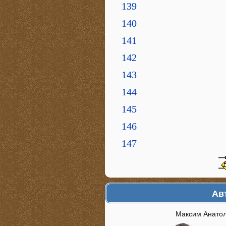
139
140
141
142
143
144
145
146
147
Ав
Максим Анато