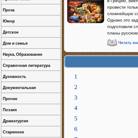
в Грецию, Викт
провести тольк
Проза
сложнейшую схв
Однако это зад
Юмор
подготовили с
Детское
планы русско
Дом и семья
Читать кн
Наука, Образование
Справочная литература
1
Духовность
2
Документальная
3
Прочее
4
Поэзия
5
Драматургия
6
Старинное