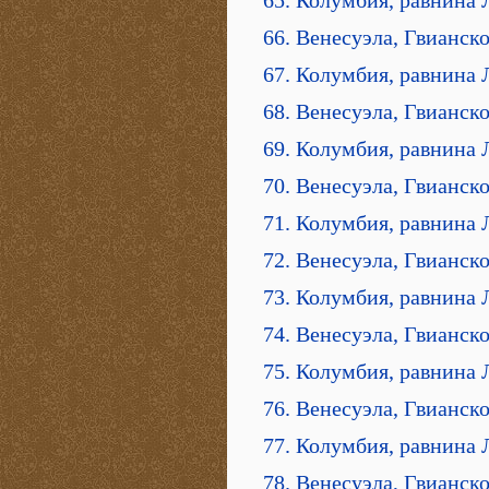
65. Колумбия, равнина 
66. Венесуэла, Гвианск
67. Колумбия, равнина 
68. Венесуэла, Гвианско
69. Колумбия, равнина 
70. Венесуэла, Гвианск
71. Колумбия, равнина 
72. Венесуэла, Гвианск
73. Колумбия, равнина 
74. Венесуэла, Гвианск
75. Колумбия, равнина 
76. Венесуэла, Гвианск
77. Колумбия, равнина 
78. Венесуэла, Гвианск