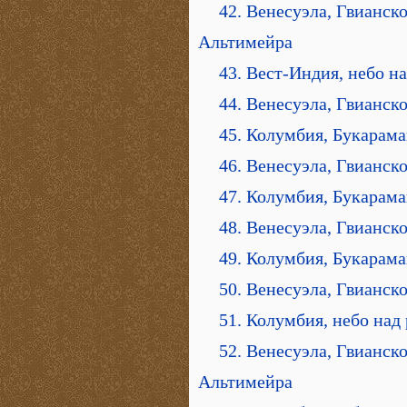
42. Венесуэла, Гвианск
Альтимейра
43. Вест-Индия, небо 
44. Венесуэла, Гвианск
45. Колумбия, Букарама
46. Венесуэла, Гвианск
47. Колумбия, Букарама
48. Венесуэла, Гвианск
49. Колумбия, Букарама
50. Венесуэла, Гвианск
51. Колумбия, небо над
52. Венесуэла, Гвианск
Альтимейра