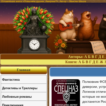
Оглавление книги «Поваляем дурака, Америка?». Автор – Максим Шахов
Авторы:
А
Б
В
Г
Д
Е
Книги:
А
Б
В
Г
Д
Е
Ж
Главная
Фантастика
Полковник ФСБ
диверсии, уст
Детективы и Триллеры
Логинов отличн
Любовные романы
которые не мо
достанется Ро
Приключения