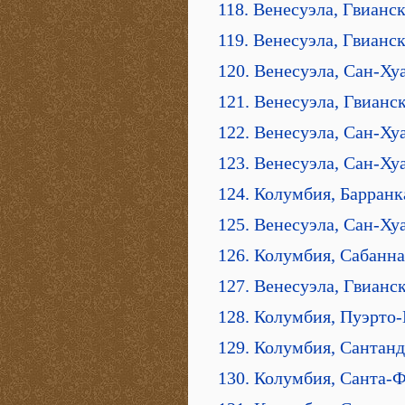
118. Венесуэла, Гвианс
119. Венесуэла, Гвианс
120. Венесуэла, Сан-Ху
121. Венесуэла, Гвианс
122. Венесуэла, Сан-Ху
123. Венесуэла, Сан-Ху
124. Колумбия, Барран
125. Венесуэла, Сан-Ху
126. Колумбия, Сабанна
127. Венесуэла, Гвианс
128. Колумбия, Пуэрто
129. Колумбия, Сантан
130. Колумбия, Санта-Ф