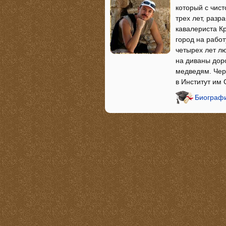
который с чист
трех лет, разр
кавалериста К
город на работ
четырех лет л
на диваны доро
медведям. Чер
в Институт им
Биографи