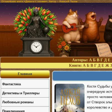
Оглавление книги «Джанга с тенями». Автор – Алексей Пехов
Авторы:
А
Б
В
Г
Д
Е
Книги:
А
Б
В
Г
Д
Е
Ж
Главная
Фантастика
Кости Судьбы у
очередную исто
Детективы и Триллеры
просто человек
Любовные романы
от Створок эл
королевство и 
Приключения