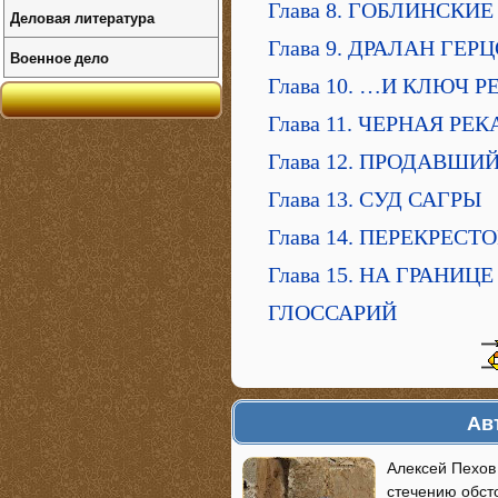
Глава 8. ГОБЛИНСКИ
Деловая литература
Глава 9. ДРАЛАН ГЕ
Военное дело
Глава 10. …И КЛЮЧ 
Глава 11. ЧЕРНАЯ РЕК
Глава 12. ПРОДАВШИ
Глава 13. СУД САГРЫ
Глава 14. ПЕРЕКРЕСТ
Глава 15. НА ГРАНИЦЕ
ГЛОССАРИЙ
Ав
Алексей Пехов 
стечению обсто