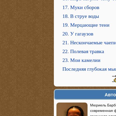
17. Муки сборов
18. В струе воды
19. Мерцающие тени
20. У гагаузов
21. Нескончаемые чаеп
22. Полевая травка
23. Мои камелии
Последняя глубокая мы
Авто
Мюриель Барбе
современная 