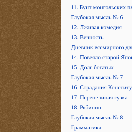
11. Бунт монгольских п
Глубокая мысль № 6
12. Лживая комедия
13. Вечность
Дневник всемирного дв
14. Повеяло старой Яп
15. Долг богатых
Глубокая мысль № 7
16. Страдания Констит
17. Перепелиная гузка
18. Рябинин
Глубокая мысль № 8
Грамматика