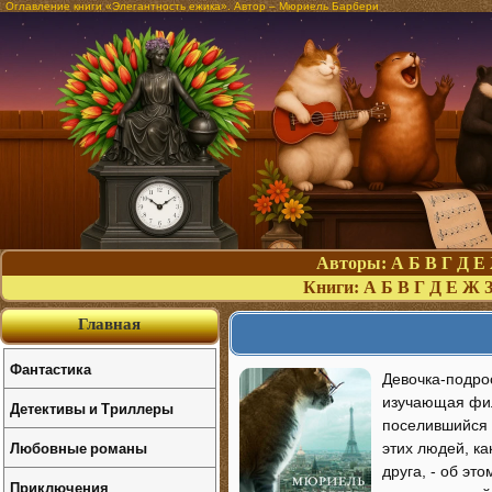
Оглавление книги «Элегантность ежика». Автор – Мюриель Барбери
Авторы:
А
Б
В
Г
Д
Е
Книги:
А
Б
В
Г
Д
Е
Ж
Главная
Фантастика
Девочка-подрос
изучающая фил
Детективы и Триллеры
поселившийся н
Любовные романы
этих людей, ка
друга, - об эт
Приключения