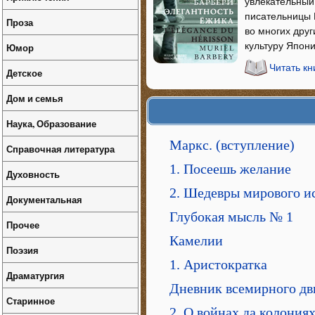
увлекательный
писательницы 
Проза
во многих друг
культуру Япони
Юмор
Читать кн
Детское
Дом и семья
Наука, Образование
Маркс. (вступление)
Справочная литература
1. Посеешь желание
Духовность
2. Шедевры мирового и
Документальная
Глубокая мысль № 1
Прочее
Камелии
Поэзия
1. Аристократка
Драматургия
Дневник всемирного дв
Старинное
2. О войнах да колония