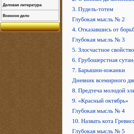
Деловая литература
3. Пудель-тотем
Военное дело
Глубокая мысль № 2
4. Отказавшись от борь
Глубокая мысль № 3
5. Злосчастное свойство
6. Грубошерстная сутан
7. Барышни-южанки
Дневник всемирного дв
8. Предтеча молодой эл
9. «Красный октябрь»
Глубокая мысль № 4
10. Назвать кота Гревис
Глубокая мысль № 5