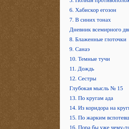
5. Полная противополо
6. Хабискор егозон
7. В синих тонах
Дневник всемирного дв
8. Блаженные глоточки
9. Санаэ
10. Темные тучи
11. Дождь
12. Сестры
Глубокая мысль № 15
13. По кругам ада
14. Из коридора на круг
15. По жарким вспотев
16. Пора бы уже чему-т