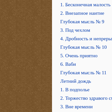
1. Бесконечная малость
2. Внезапное наитие
Глубокая мысль № 9
3. Под чехлом
4. Дробность и непреры
Глубокая мысль № 10
5. Очень приятно
6. Ваби
Глубокая мысль № 11
Летний дождь
1. В подполье
2. Торжество здравого 
3. Вне времени