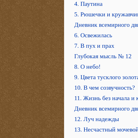
4. Паутина
5. Рюшечки и кружавчи
Дневник всемирного дв
6. Освежилась
7. В пух и прах
Глубокая мысль № 12
8. О небо!
9. Цвета тусклого золот
10. В чем созвучность?
11. Жизнь без начала и 
Дневник всемирного дв
12. Луч надежды
13. Несчастный мочево