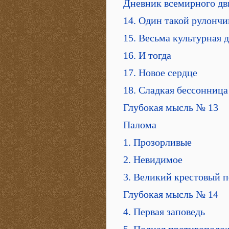
Дневник всемирного дв
14. Один такой рулончи
15. Весьма культурная 
16. И тогда
17. Новое сердце
18. Сладкая бессонница
Глубокая мысль № 13
Палома
1. Прозорливые
2. Невидимое
3. Великий крестовый п
Глубокая мысль № 14
4. Первая заповедь