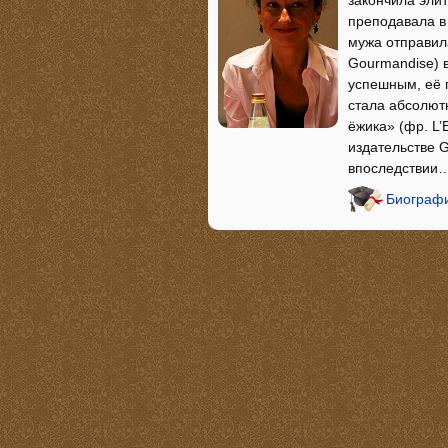
закончила эли
преподавала в 
мужа отправил
Gourmandise) в
успешным, её 
стала абсолют
ёжика» (фр. L’
издательстве 
впоследствии
Биограф