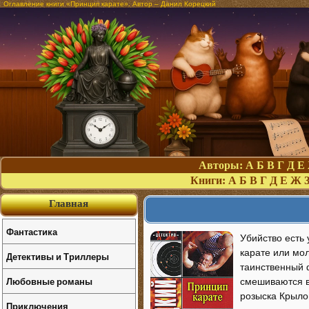
Оглавление книги «Принцип карате». Автор – Данил Корецкий
Авторы:
А
Б
В
Г
Д
Е
Книги:
А
Б
В
Г
Д
Е
Ж
Главная
Фантастика
Убийство есть
карате или мо
Детективы и Триллеры
таинственный 
Любовные романы
смешиваются в
розыска Крыло
Приключения