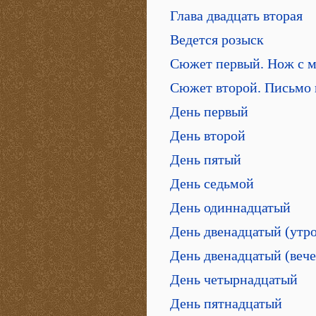
Глава двадцать вторая
Ведется розыск
Сюжет первый. Нож с 
Сюжет второй. Письмо 
День первый
День второй
День пятый
День седьмой
День одиннадцатый
День двенадцатый (утро
День двенадцатый (вече
День четырнадцатый
День пятнадцатый