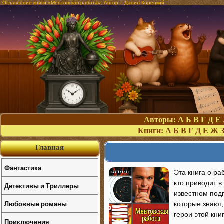
Оглавление книги «Ментовская работа». Автор – Данил Корецкий
Авторы:
А
Б
В
Г
Д
Е
Книги:
А
Б
В
Г
Д
Е
Ж
Главная
Фантастика
Эта книга о ра
кто приводит в
Детективы и Триллеры
известном подп
Любовные романы
которые знают,
герои этой кн
Приключения