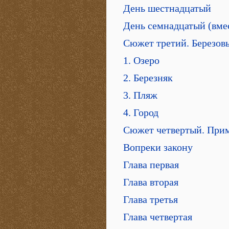
День шестнадцатый
День семнадцатый (вме
Сюжет третий. Березов
1. Озеро
2. Березняк
3. Пляж
4. Город
Сюжет четвертый. Прим
Вопреки закону
Глава первая
Глава вторая
Глава третья
Глава четвертая