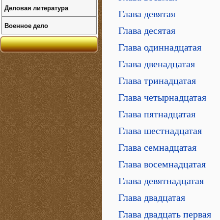
Деловая литература
Глава девятая
Военное дело
Глава десятая
Глава одиннадцатая
Глава двенадцатая
Глава тринадцатая
Глава четырнадцатая
Глава пятнадцатая
Глава шестнадцатая
Глава семнадцатая
Глава восемнадцатая
Глава девятнадцатая
Глава двадцатая
Глава двадцать первая