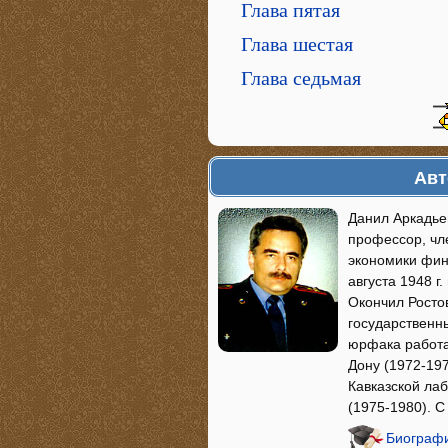
Глава пятая
Глава шестая
Глава седьмая
Авт
Данил Аркадье
профессор, чл
экономики фин
августа 1948 г
Окончил Ростов
государственны
юрфака работа
Дону (1972-19
Кавказской ла
(1975-1980). 
Биографи