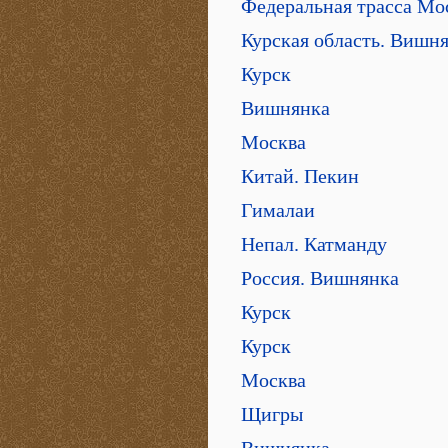
Федеральная трасса Мос
Курская область. Вишн
Курск
Вишнянка
Москва
Китай. Пекин
Гималаи
Непал. Катманду
Россия. Вишнянка
Курск
Курск
Москва
Щигры