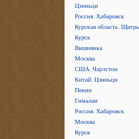
Цзиньци
Россия. Хабаровск
Курская область. Щигр
Курск
Вишнянка
Москва
США. Чарлстон
Китай. Цзиньци
Пекин
Гималаи
Россия. Хабаровск
Москва
Курск