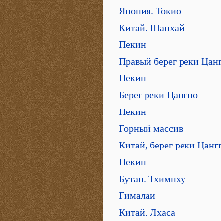
Япония. Токио
Китай. Шанхай
Пекин
Правый берег реки Цан
Пекин
Берег реки Цангпо
Пекин
Горный массив
Китай, берег реки Цанг
Пекин
Бутан. Тхимпху
Гималаи
Китай. Лхаса