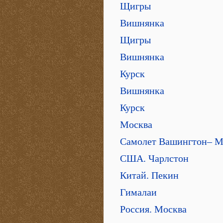
Щигры
Вишнянка
Щигры
Вишнянка
Курск
Вишнянка
Курск
Москва
Самолет Вашингтон– М
США. Чарлстон
Китай. Пекин
Гималаи
Россия. Москва