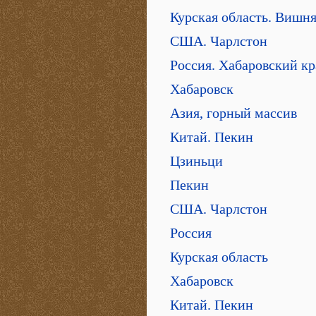
Курская область. Вишн
США. Чарлстон
Россия. Хабаровский к
Хабаровск
Азия, горный массив
Китай. Пекин
Цзиньци
Пекин
США. Чарлстон
Россия
Курская область
Хабаровск
Китай. Пекин