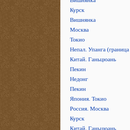
Вишнянка
Курск
Вишнянка
Москва
Токио
Непал. Упанга (граница
Китай. Ганьцюань
Пекин
Недонг
Пекин
Япония. Токио
Россия. Москва
Курск
Китай. Ганьцюань