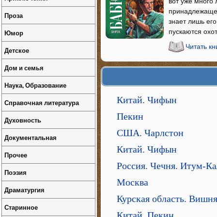
вот уже много
принадлежащем
Проза
знает лишь его
пускаются охот
Юмор
Читать к
Детское
Дом и семья
Наука, Образование
Китай. Чифын
Справочная литература
Пекин
Духовность
США. Чарлстон
Документальная
Китай. Чифын
Прочее
Россия. Чечня. Итум-Ка
Поэзия
Москва
Драматургия
Курская область. Вишн
Старинное
Китай. Пекин