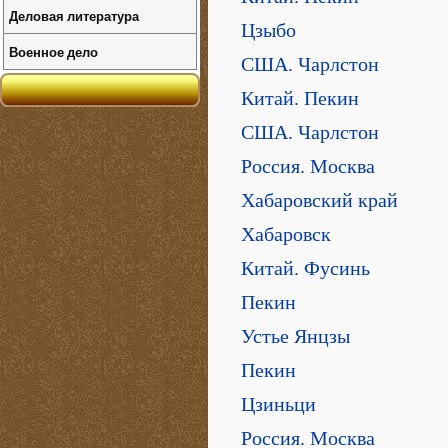
Деловая литература
Цзыбо
Военное дело
США. Чарлстон
Китай. Пекин
США. Чарлстон
Россия. Москва
Хабаровский край
Хабаровск
Китай. Фусинь
Пекин
Устье Янцзы
Пекин
Цзиньци
Россия. Москва