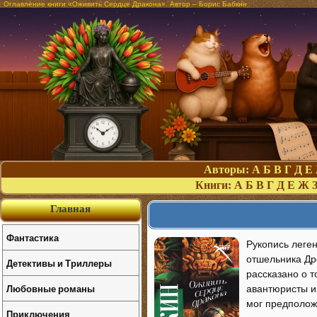
Оглавление книги «Оживить Сердце Дракона». Автор – Борис Бабкин
Авторы:
А
Б
В
Г
Д
Е
Книги:
А
Б
В
Г
Д
Е
Ж
Главная
Фантастика
Рукопись леге
отшельника Др
Детективы и Триллеры
рассказано о 
Любовные романы
авантюристы из
мог предположи
Приключения