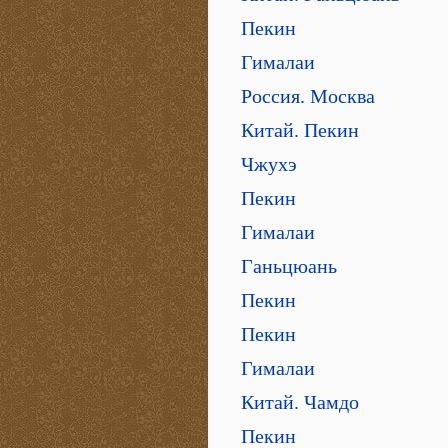
Пекин
Гималаи
Россия. Москва
Китай. Пекин
Чжухэ
Пекин
Гималаи
Ганьцюань
Пекин
Пекин
Гималаи
Китай. Чамдо
Пекин