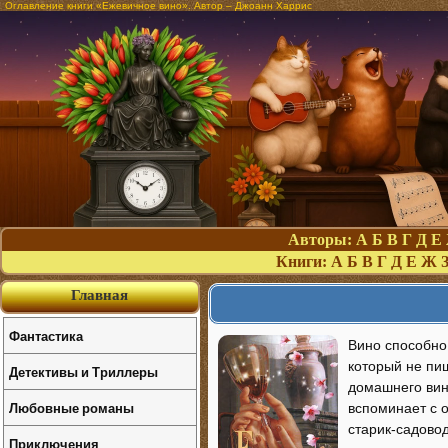
Оглавление книги «Ежевичное вино». Автор – Джоанн Харрис
Авторы:
А
Б
В
Г
Д
Е
Книги:
А
Б
В
Г
Д
Е
Ж
Главная
Фантастика
Вино способно
который не пи
Детективы и Триллеры
домашнего вин
Любовные романы
вспоминает с 
старик-садово
Приключения