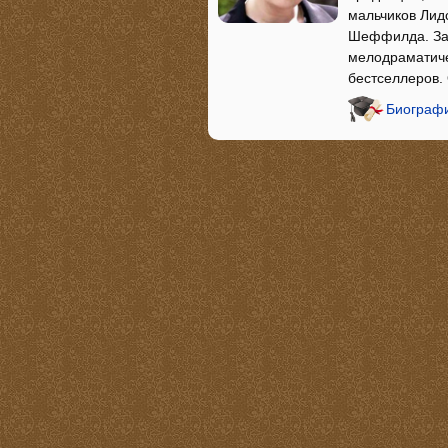
мальчиков Лид
Шеффилда. За 
мелодраматиче
бестселлеров.
Биографи