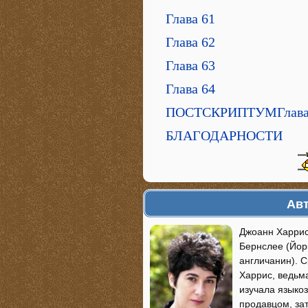
Глава 61
Глава 62
Глава 63
Глава 64
ПОСТСКРИПТУМГлав
БЛАГОДАРНОСТИ
Авт
Джоанн Харрис
Бернслее (Йор
англичанин). 
Харрис, ведьм
изучала языко
продавцом, за