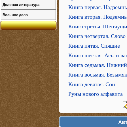
Деловая литература
Книга первая. Надземн
Военное дело
Книга вторая. Подземн
Книга третья. Шепчущ
Книга четвертая. Слово
Книга пятая. Спящие
Книга шестая. Асы и в
Книга седьмая. Нижний
Книга восьмая. Безымя
Книга девятая. Сон
Руны нового алфавита
Авт