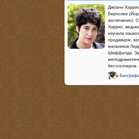
Джоанн Харрис
Бернслее (Йор
англичанин). 
Харрис, ведьм
изучала языко
продавцом, за
мальчиков Лид
Шеффилда. За 
мелодраматиче
бестселлеров.
Биографи