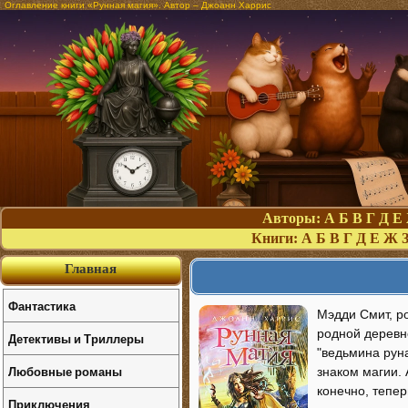
Оглавление книги «Рунная магия». Автор – Джоанн Харрис
Авторы:
А
Б
В
Г
Д
Е
Книги:
А
Б
В
Г
Д
Е
Ж
Главная
Фантастика
Мэдди Смит, ро
родной деревне
Детективы и Триллеры
"ведьмина руна
Любовные романы
знаком магии. 
конечно, тепер
Приключения