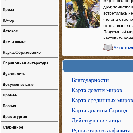
мир снова погр
друг, таинств
Проза
встретилась н
что она отмеч
Юмор
готова выполни
Детское
Подземный мир
наступить Коне
Дом и семья
Читать кн
Наука, Образование
Справочная литература
Духовность
Благодарности
Документальная
Карта девяти миров
Прочее
Карта срединных миров
Поэзия
Карта долины Стронд
Драматургия
Действующие лица
Старинное
Руны старого алфавита