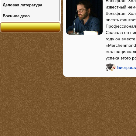
Вольфганг Холь
Деловая литература
известный нем
Вольфганг Хол
Военное дело
писать фантас
Профессиональ
Сначала он пи
году он вмест
«Märchenmond»
стал национал
успеха этого 
Биографи