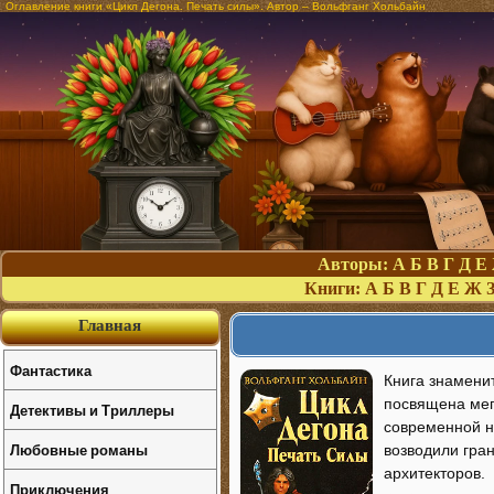
Оглавление книги «Цикл Дегона. Печать силы». Автор – Вольфганг Хольбайн
Авторы:
А
Б
В
Г
Д
Е
Книги:
А
Б
В
Г
Д
Е
Ж
Главная
Фантастика
Книга знамени
посвящена мег
Детективы и Триллеры
современной н
Любовные романы
возводили гра
архитекторов.
Приключения