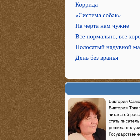
Коррида
«Система собак»
На черта нам чужие
Все нормально, все хор
Полосатый надувной ма
День без вранья
Виктория Самой
Виктория Токар
читала ей рас
стать писатель
решила получи
Государственн