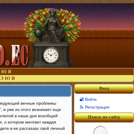
Ю
Я
Э
Ю
Я
Вход
🔐 Войти
сследующей вечные проблемы
📝 Регистрация
, и уже из этого возникает еще
 нелепой в наши дни всеобщей
Поиск по сайту
, о котором мечтает каждая
дете в ее рассказах свой личный