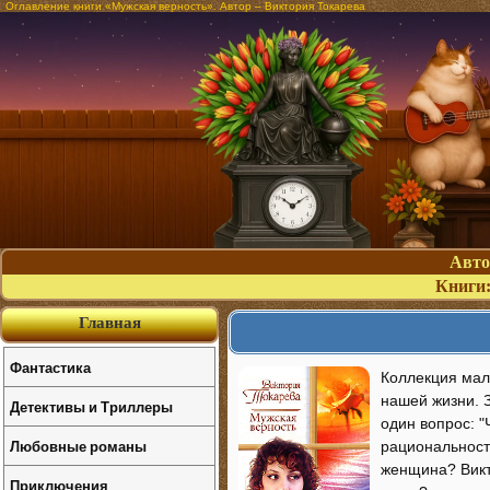
Оглавление книги «Мужская верность». Автор – Виктория Токарева
Авт
Книги
Главная
Фантастика
Коллекция мал
нашей жизни. З
Детективы и Триллеры
один вопрос: "
Любовные романы
рациональност
женщина? Викт
Приключения