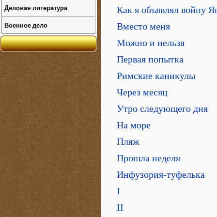
Деловая литература
Как я объявлял войну Я
Военное дело
Вместо меня
Можно и нельзя
Первая попытка
Римские каникулы
Через месяц
Утро следующего дня
На море
Пляж
Прошла неделя
Инфузория-туфелька
I
II