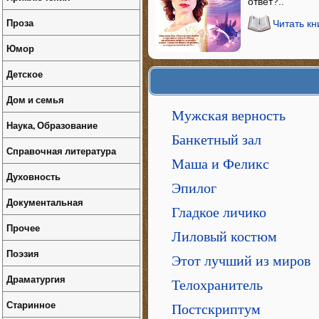
ответ?..
Проза
Читать кн
Юмор
Детское
Дом и семья
Мужская верность
Наука, Образование
Банкетный зал
Справочная литература
Маша и Феликс
Духовность
Эпилог
Документальная
Гладкое личико
Прочее
Лиловый костюм
Поэзия
Этот лучший из миров
Драматургия
Телохранитель
Старинное
Постскриптум