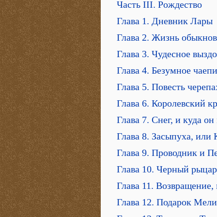
Часть III. Рождество
Глава 1. Дневник Лары
Глава 2. Жизнь обыкно
Глава 3. Чудесное вызд
Глава 4. Безумное чаеп
Глава 5. Повесть череп
Глава 6. Королевский к
Глава 7. Снег, и куда о
Глава 8. Засыпуха, или
Глава 9. Проводник и П
Глава 10. Черный рыцар
Глава 11. Возвращение,
Глава 12. Подарок Мели