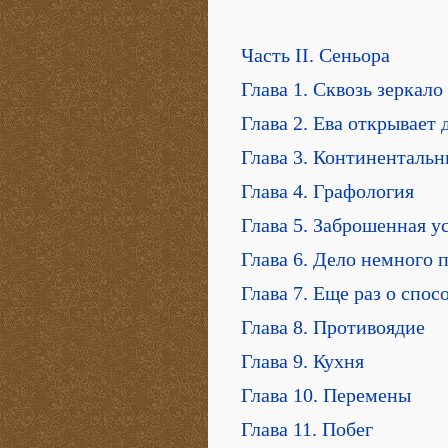
Часть II. Сеньора
Глава 1. Сквозь зеркало
Глава 2. Ева открывает 
Глава 3. Континентальн
Глава 4. Графология
Глава 5. Заброшенная у
Глава 6. Дело немного 
Глава 7. Еще раз о спо
Глава 8. Противоядие
Глава 9. Кухня
Глава 10. Перемены
Глава 11. Побег