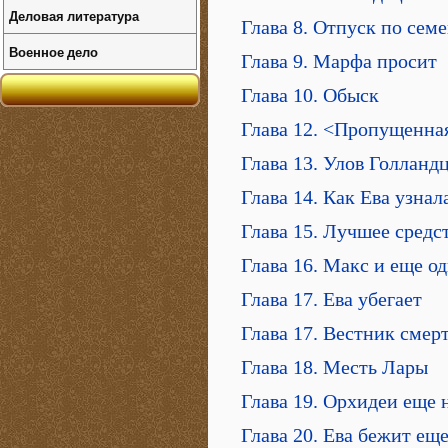
Деловая литература
Глава 8. Отпуск по сем
Военное дело
Глава 9. Марфа просит
Глава 10. Обыск
Глава 12. <Пропущенная
Глава 13. Улов Голланд
Глава 14. Как Ева узнал
Глава 15. Лучшее средс
Глава 16. Макс и еще о
Глава 17. Ева убегает
Глава 17. Вестник смер
Глава 18. Месть Лары
Глава 19. Орхидеи еще н
Глава 20. Ева бежит ещ