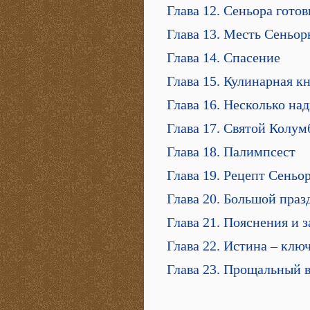
Глава 12. Сеньора гото
Глава 13. Месть Сеньор
Глава 14. Спасение
Глава 15. Кулинарная к
Глава 16. Несколько на
Глава 17. Святой Колум
Глава 18. Палимпсест
Глава 19. Рецепт Сеньо
Глава 20. Большой праз
Глава 21. Пояснения и 
Глава 22. Истина – клю
Глава 23. Прощальный 