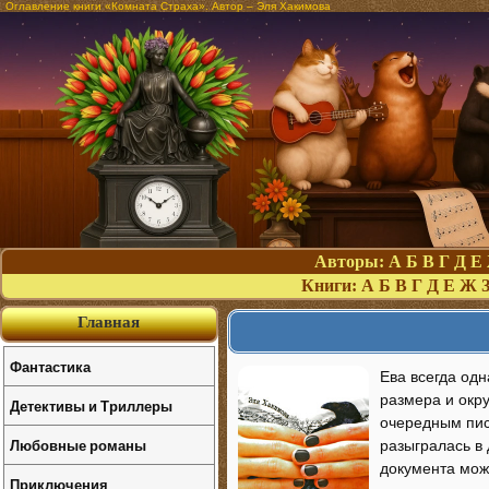
Оглавление книги «Комната Страха». Автор – Эля Хакимова
Авторы:
А
Б
В
Г
Д
Е
Книги:
А
Б
В
Г
Д
Е
Ж
Главная
Фантастика
Ева всегда одн
размера и окру
Детективы и Триллеры
очередным пись
Любовные романы
разыгралась в 
документа можн
Приключения