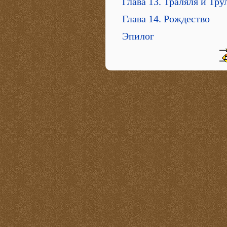
Глава 13. Траляля и Тру
Глава 14. Рождество
Эпилог