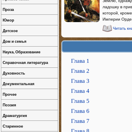
Землю, однажд
ладошку в прив
Проза
которой, кроме
Империи Ордена
Юмор
Читать кн
Детское
Дом и семья
Наука, Образование
Глава 1
Справочная литература
Глава 2
Духовность
Глава 3
Документальная
Глава 4
Прочее
Глава 5
Поэзия
Глава 6
Драматургия
Глава 7
Старинное
Глава 8