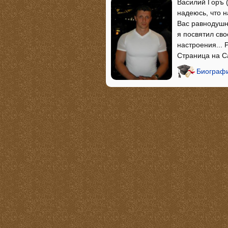
Василий Горъ (
надеюсь, что н
Вас равнодушны
я посвятил сво
настроения... P
Страница на Сам
Биографи