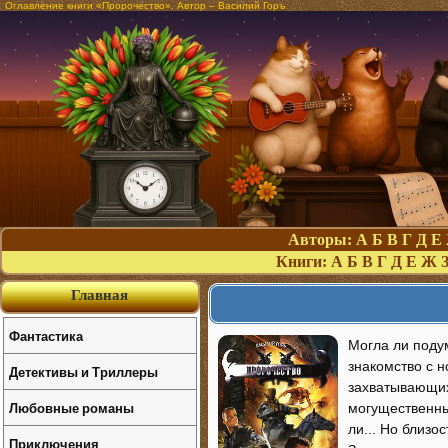
Оглавление книги «Пророчество». Автор – Василий Горъ
Авторы:
А
Б
В
Г
Д
Е
Книги:
А
Б
В
Г
Д
Е
Ж
Главная
Фантастика
Могла ли подум
знакомство с 
Детективы и Триллеры
захватывающих
Любовные романы
могущественны
ли... Но близо
Приключения