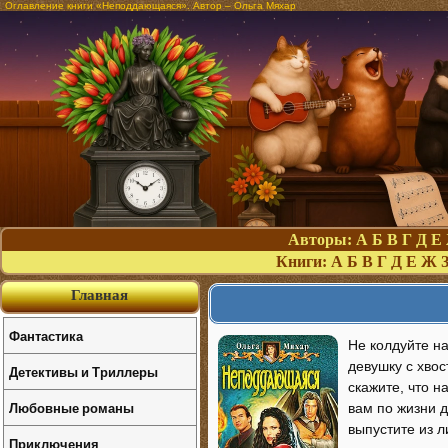
Оглавление книги «Неподдающаяся». Автор – Ольга Мяхар
Авторы:
А
Б
В
Г
Д
Е
Книги:
А
Б
В
Г
Д
Е
Ж
Главная
Фантастика
Не колдуйте на
девушку с хвос
Детективы и Триллеры
скажите, что н
Любовные романы
вам по жизни д
выпустите из л
Приключения