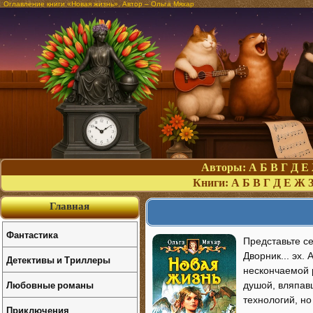
Оглавление книги «Новая жизнь». Автор – Ольга Мяхар
Авторы:
А
Б
В
Г
Д
Е
Книги:
А
Б
В
Г
Д
Е
Ж
Главная
Фантастика
Представьте с
Дворник... эх.
Детективы и Триллеры
нескончаемой 
Любовные романы
душой, вляпавш
технологий, но
Приключения