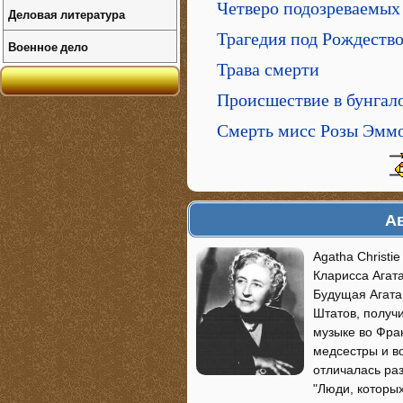
Четверо подозреваемых
Деловая литература
Трагедия под Рождеств
Военное дело
Трава смерти
Происшествие в бунгал
Смерть мисс Розы Эмм
Ав
Agatha Christi
Кларисса Агата
Будущая Агата
Штатов, получ
музыке во Фра
медсестры и в
отличалась ра
"Люди, которых