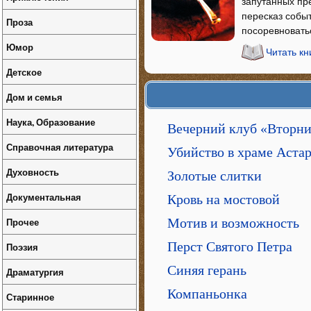
запутанных пр
пересказ собы
Проза
посоревновать
Юмор
Читать кн
Детское
Дом и семья
Наука, Образование
Вечерний клуб «Вторн
Справочная литература
Убийство в храме Аста
Духовность
Золотые слитки
Документальная
Кровь на мостовой
Прочее
Мотив и возможность
Перст Святого Петра
Поэзия
Синяя герань
Драматургия
Компаньонка
Старинное