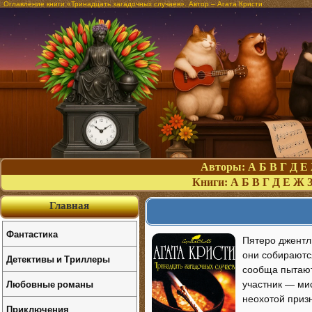
Оглавление книги «Тринадцать загадочных случаев». Автор – Агата Кристи
Авторы:
А
Б
В
Г
Д
Е
Книги:
А
Б
В
Г
Д
Е
Ж
Главная
Фантастика
Пятеро джентл
они собираютс
Детективы и Триллеры
сообща пытаютс
Любовные романы
участник — ми
неохотой призн
Приключения