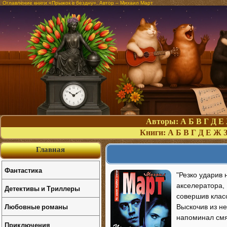
Оглавление книги «Прыжок в бездну». Автор – Михаил Март
Авторы:
А
Б
В
Г
Д
Е
Книги:
А
Б
В
Г
Д
Е
Ж
Главная
Фантастика
"Резко ударив
акселератора,
Детективы и Триллеры
совершив класс
Любовные романы
Выскочив из не
напоминал смя
Приключения