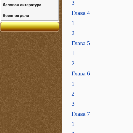
3
Деловая литература
Глава 4
Военное дело
1
2
Глава 5
1
2
Глава 6
1
2
3
Глава 7
1