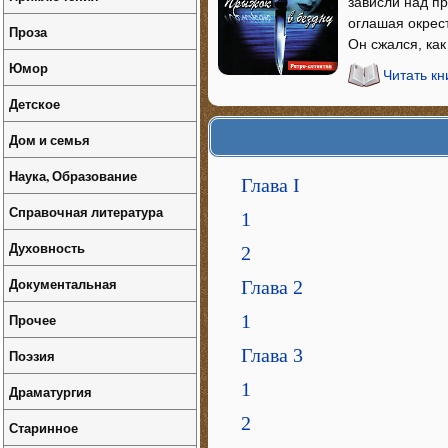
зависли над п
оглашая окрес
Проза
Он сжался, как
Юмор
Читать кн
Детское
Дом и семья
Наука, Образование
Глава I
Справочная литература
1
Духовность
2
Документальная
Глава 2
Прочее
1
Глава 3
Поэзия
1
Драматургия
2
Старинное