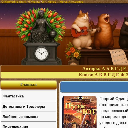
Оглавление книги «Путь на Юг». Автор – Михаил Ахманов
Авторы:
А
Б
В
Г
Д
Е
Книги:
А
Б
В
Г
Д
Е
Ж
Главная
Фантастика
Георгий Одинцо
эксперимента п
Детективы и Триллеры
средневековый
Любовные романы
по морям торг
уходят в дальн
Приключения