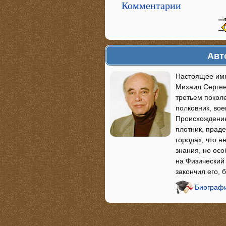
Комментарии
Авт
Настоящее имя
Михаил Сергеев
третьем покол
полковник, во
Происхождение
плотник, праде
городах, что 
знания, но осо
на Физический
закончил его, 
Биографи