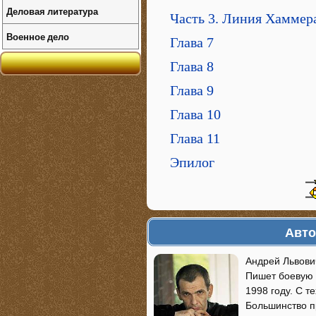
Деловая литература
Часть 3. Линия Хаммер
Военное дело
Глава 7
Глава 8
Глава 9
Глава 10
Глава 11
Эпилог
Авто
Андрей Львови
Пишет боевую 
1998 году. С т
Большинство п