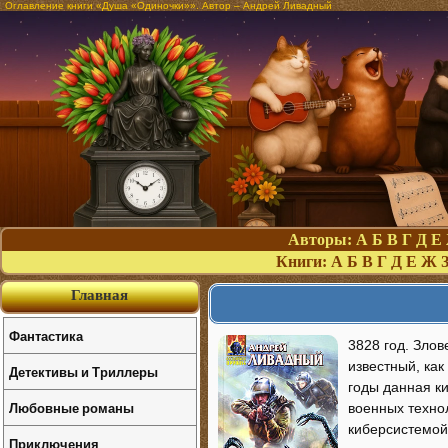
Оглавление книги «Душа «Одиночки»». Автор – Андрей Ливадный
Авторы:
А
Б
В
Г
Д
Е
Книги:
А
Б
В
Г
Д
Е
Ж
Главная
Фантастика
3828 год. Зло
известный, ка
Детективы и Триллеры
годы данная к
Любовные романы
военных техно
киберсистемой 
Приключения