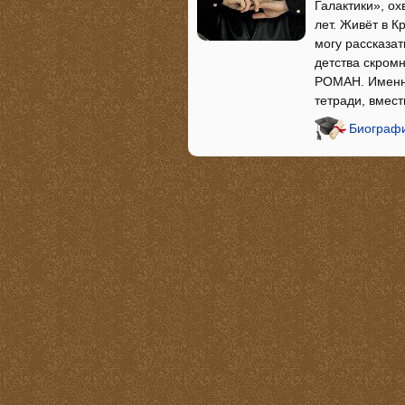
Галактики», о
лет. Живёт в К
могу рассказат
детства скромн
РОМАН. Именно
тетради, вмес
Биографи