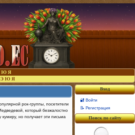
Ю
Я
Э
Ю
Я
Вход
🔐 Войти
опулярной рок-группы, посетители
📝 Регистрация
Медведевой, который безжалостно
у кумиру, но получает эти письма
Поиск по сайту