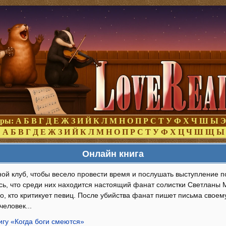
оры:
А
Б
В
Г
Д
Е
Ж
З
И
Й
К
Л
М
Н
О
П
Р
С
Т
У
Ф
Х
Ч
Ш
Ы
Э
:
А
Б
В
Г
Д
Е
Ж
З
И
Й
К
Л
М
Н
О
П
Р
С
Т
У
Ф
Х
Ц
Ч
Ш
Щ
Ы
Онлайн книга
ной клуб, чтобы весело провести время и послушать выступление п
сь, что среди них находится настоящий фанат солистки Светланы 
о, кто критикует певиц. После убийства фанат пишет письма своем
человек...
игу «Когда боги смеются»