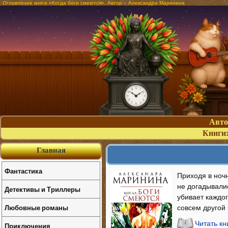
Оглавление книги «Когда боги смеются». Автор – Александра Маринина
Авт
Книги
Главная
Фантастика
Приходя в ноч
не догадывали
Детективы и Триллеры
убивает каждог
Любовные романы
совсем другой 
Читать кн
Приключения