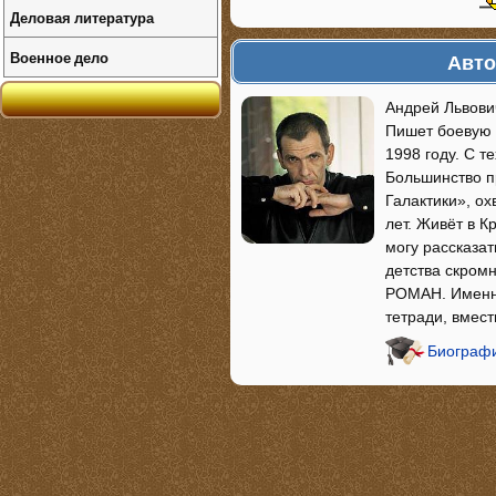
Деловая литература
Военное дело
Авто
Андрей Львови
Пишет боевую 
1998 году. С т
Большинство п
Галактики», о
лет. Живёт в К
могу рассказат
детства скромн
РОМАН. Именно
тетради, вмес
Биографи