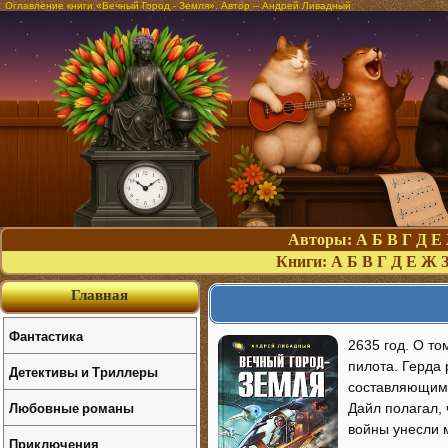
Оглавление книги «Вечный Город - Земля». Автор – Андрей Ливадный
Авторы:
А
Б
В
Г
Д
Е
Книги:
А
Б
В
Г
Д
Е
Ж
Главная
Фантастика
2635 год. О т
пилота. Герда 
Детективы и Триллеры
составляющим 
Любовные романы
Дайл полагал, 
войны унесли 
Приключения