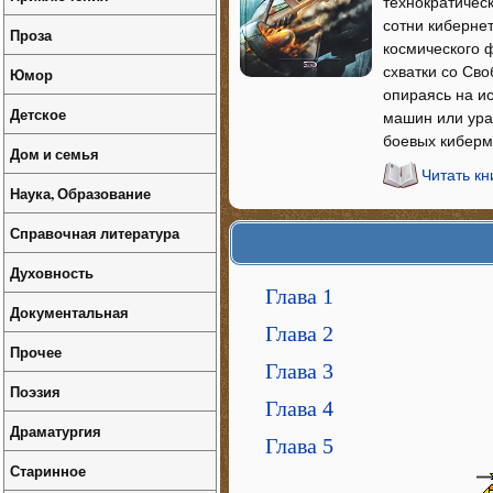
технократическ
сотни киберне
Проза
космического 
схватки со Св
Юмор
опираясь на ис
Детское
машин или ура
боевых киберм
Дом и семья
Читать кн
Наука, Образование
Справочная литература
Духовность
Глава 1
Документальная
Глава 2
Прочее
Глава 3
Поэзия
Глава 4
Драматургия
Глава 5
Старинное