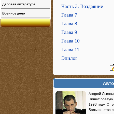
Деловая литература
Часть 3. Воздаяние
Военное дело
Глава 7
Глава 8
Глава 9
Глава 10
Глава 11
Эпилог
Авто
Андрей Львови
Пишет боевую 
1998 году. С т
Большинство п