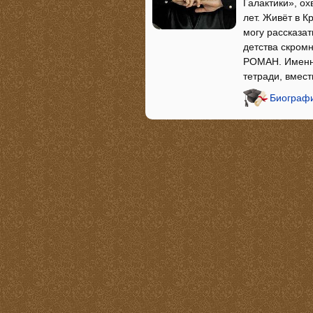
Галактики», о
лет. Живёт в К
могу рассказат
детства скромн
РОМАН. Именно
тетради, вмес
Биографи