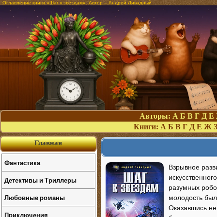
Оглавление книги «Шаг к звездам». Автор – Андрей Ливадный
Авторы:
А
Б
В
Г
Д
Е
Книги:
А
Б
В
Г
Д
Е
Ж
Главная
Фантастика
Взрывное разв
искусственного
Детективы и Триллеры
разумных робо
Любовные романы
молодость была
Оказавшись не 
Приключения