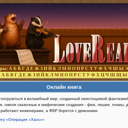
оры:
А
Б
В
Г
Д
Е
Ж
З
И
Й
К
Л
М
Н
О
П
Р
С
Т
У
Ф
Х
Ч
Ш
Ы
Э
:
А
Б
В
Г
Д
Е
Ж
З
И
Й
К
Л
М
Н
О
П
Р
С
Т
У
Ф
Х
Ц
Ч
Ш
Щ
Ы
Онлайн книга
 погрузиться в волшебный мир, созданный неистощимой фантазие
я, ожили сказочные и мифические создания - феи, лешие, гномы, 
 работают инженерами, а ФБР борется с демонами.
нигу «Операция «Хаос»»