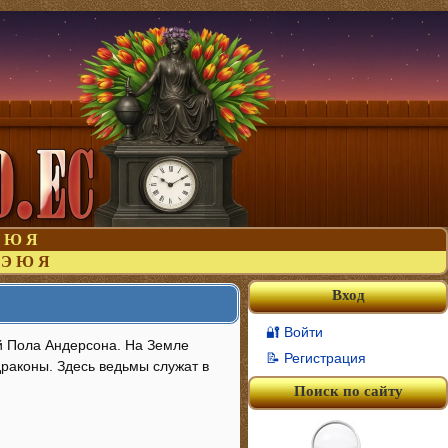
Ю
Я
Э
Ю
Я
Вход
🔐 Войти
й Пола Андерсона. На Земле
📝 Регистрация
драконы. Здесь ведьмы служат в
Поиск по сайту