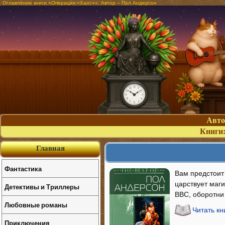
Оглавление книги «Операция «Хаос»». Автор – Пол Андерсон
Авт
Книги
Главная
Фантастика
Вам предстоит
царствует маги
Детективы и Триллеры
ВВС, оборотни
Любовные романы
Читать к
Приключения