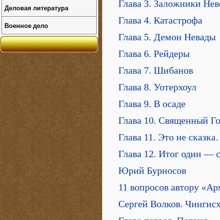
Глава 3. Заложники Не
Деловая литература
Глава 4. Катастрофа
Военное дело
Глава 5. Демон Невады
Глава 6. Рейдеры
Глава 7. Шибанов
Глава 8. Уотерхоул
Глава 9. В осаде
Глава 10. Священный Г
Глава 11. Это не сказк
Глава 12. Итог один — 
Юрий Бурносов
11 вопросов автору «А
Сергей Волков. Чингисх