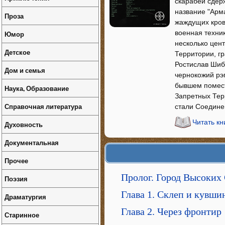
скарабей сдер
название "Арм
Проза
жаждущих кров
военная техни
Юмор
несколько цен
Детское
Территории, г
Ростислав Шиб
Дом и семья
чернокожий рэ
бывшем помест
Наука, Образование
Запретных Тер
Справочная литература
стали Соедин
Читать кн
Духовность
Документальная
Прочее
Пролог. Город Высоких
Поэзия
Глава 1. Склеп и кувши
Драматургия
Глава 2. Через фронтир
Старинное