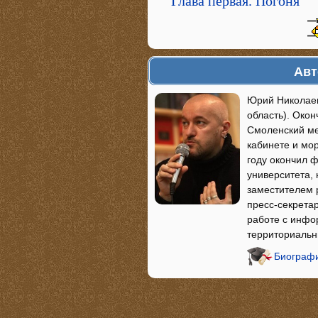
Глава первая. Погоня
Авт
Юрий Николаев
область). Око
Смоленский ме
кабинете и мо
году окончил ф
университета, 
заместителем р
пресс-секрета
работе с инф
территориальн
Биографи