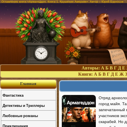
Оглавление книги «Армагеддон. Книга 1. Крушение Америки». Автор – Юрий Бурносов
Авторы:
А
Б
В
Г
Д
Е
Книги:
А
Б
В
Г
Д
Е
Ж
Главная
Фантастика
Отряд археоло
город майя. Т
Детективы и Триллеры
запечатанный 
Любовные романы
участников экс
скарабей. Но д
Приключения