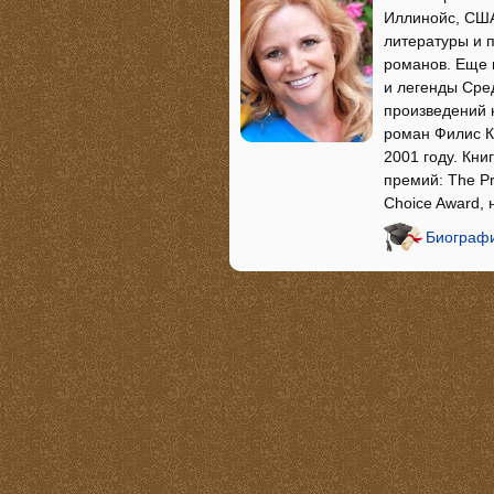
Иллинойс, США
литературы и п
романов. Еще 
и легенды Сред
произведений 
роман Филис Ка
2001 году. Кн
премий: The Pri
Choice Award,
Биографи