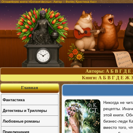
Оглавление книги «Богиня весны». Автор – Филис Кристина Каст
Авторы:
А
Б
В
Г
Д
Е
Книги:
А
Б
В
Г
Д
Е
Ж
Главная
Фантастика
Никогда не чи
рецепты. Иначе
Детективы и Триллеры
этой книги. О
Любовные романы
бизнес-леди К
вместо того, 
Приключения