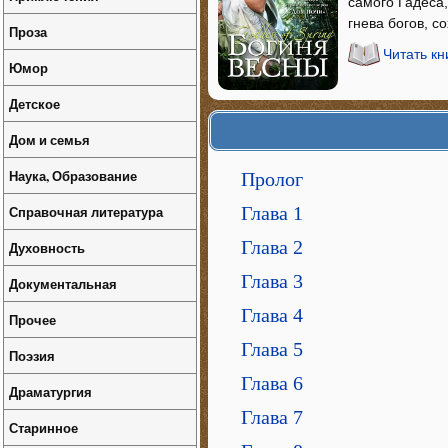
самого Гадеса,
гнева богов, с
Проза
Читать кн
Юмор
Детское
Дом и семья
Наука, Образование
Пролог
Справочная литература
Глава 1
Глава 2
Духовность
Глава 3
Документальная
Глава 4
Прочее
Глава 5
Поэзия
Глава 6
Драматургия
Глава 7
Старинное