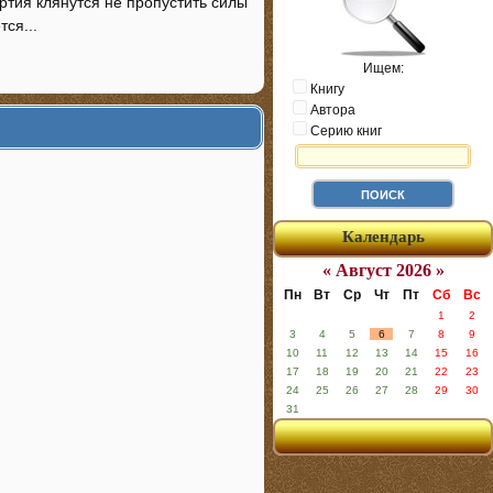
ртия клянутся не пропустить силы
ся...
Ищем:
Книгу
Автора
Серию книг
Календарь
« Август 2026 »
Пн
Вт
Ср
Чт
Пт
Сб
Вс
1
2
3
4
5
6
7
8
9
10
11
12
13
14
15
16
17
18
19
20
21
22
23
24
25
26
27
28
29
30
31