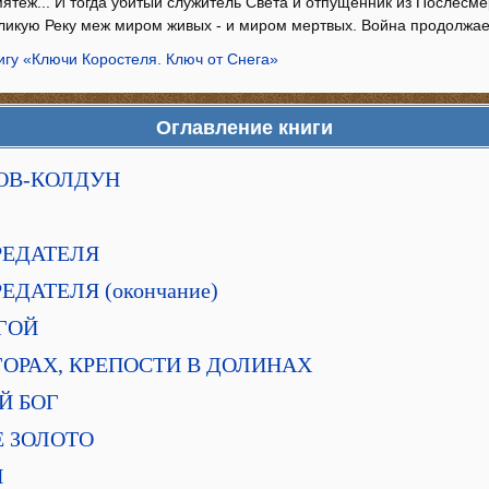
ятеж... И тогда убитый служитель Света и отпущенник из Послесме
ликую Реку меж миром живых - и миром мертвых. Война продолжает
игу «Ключи Коростеля. Ключ от Снега»
Оглавление книги
РОВ-КОЛДУН
РЕДАТЕЛЯ
ЕДАТЕЛЯ (окончание)
УГОЙ
ГОРАХ, КРЕПОСТИ В ДОЛИНАХ
Й БОГ
Е ЗОЛОТО
Й