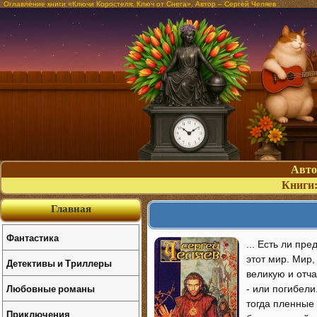
Оглавление книги «Ключи Коростеля. Ключ от Снега». Автор – Сергей Челяев
Авт
Книги
Главная
Фантастика
... Есть ли пр
этот мир. Мир
Детективы и Триллеры
великую и отча
Любовные романы
- или погибели
тогда пленные
Приключения