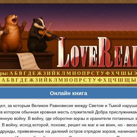
оры:
А
Б
В
Г
Д
Е
Ж
З
И
Й
К
Л
М
Н
О
П
Р
С
Т
У
Ф
Х
Ч
Ш
Ы
Э
:
А
Б
В
Г
Д
Е
Ж
З
И
Й
К
Л
М
Н
О
П
Р
С
Т
У
Ф
Х
Ц
Ч
Ш
Щ
Ы
Онлайн книга
едел, за которым Великое Равновесие между Светом и Тьмой наруш
, в котором обычная кровная месть служителей Добра прислужника
янную войну. В войну, где оборотни-зорзы и хранители потаенных 
. В войну, исход которой, похоже, решит не маг и не воин, но - вес
 друиды, привезенные на далекий остров отрядом зорзов, начинают