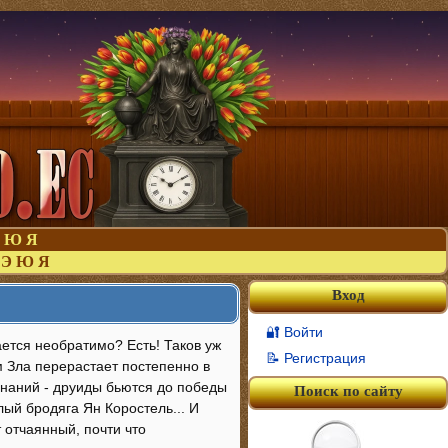
Ю
Я
Э
Ю
Я
Вход
🔐 Войти
ается необратимо? Есть! Таков уж
📝 Регистрация
м Зла перерастает постепенно в
знаний - друиды бьются до победы
Поиск по сайту
елый бродяга Ян Коростель... И
 отчаянный, почти что