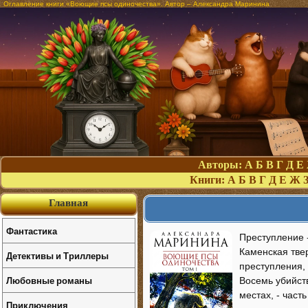
Оглавление книги «Воющие псы одиночества». Автор – Александра Маринина
Авторы:
А
Б
В
Г
Д
Е
Книги:
А
Б
В
Г
Д
Е
Ж
Главная
Фантастика
Преступление -
Каменская твер
Детективы и Триллеры
преступления, 
Любовные романы
Восемь убийст
местах, - част
Приключения