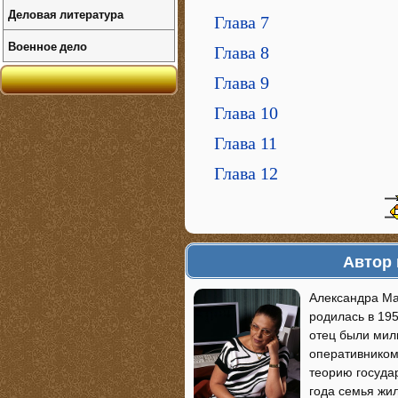
Деловая литература
Глава 7
Военное дело
Глава 8
Глава 9
Глава 10
Глава 11
Глава 12
Автор 
Александра Ма
родилась в 195
отец были мили
оперативником"
теорию госуда
года семья жил