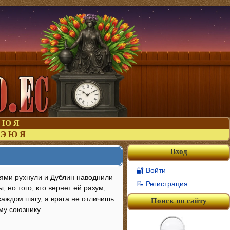
Ю
Я
Э
Ю
Я
Вход
🔐 Войти
тями рухнули и Дублин наводнили
📝 Регистрация
 но того, кто вернет ей разум,
каждом шагу, а врага не отличишь
Поиск по сайту
у союзнику...