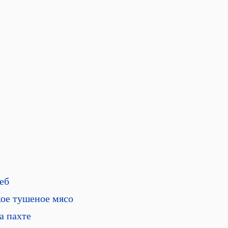
еб
ое тушеное мясо
а пахте