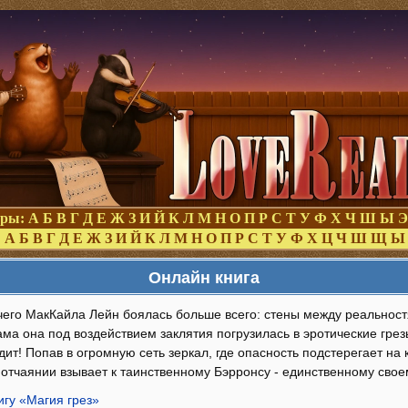
оры:
А
Б
В
Г
Д
Е
Ж
З
И
Й
К
Л
М
Н
О
П
Р
С
Т
У
Ф
Х
Ч
Ш
Ы
Э
:
А
Б
В
Г
Д
Е
Ж
З
И
Й
К
Л
М
Н
О
П
Р
С
Т
У
Ф
Х
Ц
Ч
Ш
Щ
Ы
Онлайн книга
 чего МакКайла Лейн боялась больше всего: стены между реальнос
а она под воздействием заклятия погрузилась в эротические грезы,
ит! Попав в огромную сеть зеркал, где опасность подстерегает на 
в отчаянии взывает к таинственному Бэрронсу - единственному своем
игу «Магия грез»