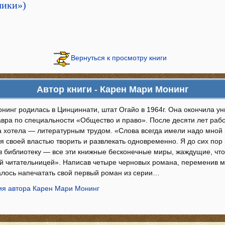
чики»)
Вернуться к просмотру книги
Автор книги - Карен Мари Монинг
нинг родилась в Цинциннати, штат Огайо в 1964г. Она окончила у
авра по специальности «Общество и право». После десяти лет рабо
да хотела — литературным трудом. «Слова всегда имели надо мной
 своей властью творить и развлекать одновременно. Я до сих пор
в библиотеку — все эти книжные бесконечные миры, жаждущие, что
ой читательницей». Написав четыре черновых романа, переменив 
далось напечатать свой первый роман из серии…
я автора Карен Мари Монинг