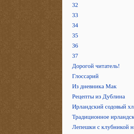
32
33
34
35
36
37
Дорогой читатель!
Глоссарий
Из дневника Мак
Рецепты из Дублина
Ирландский содовый хл
Традиционное ирландск
Лепешки с клубникой н