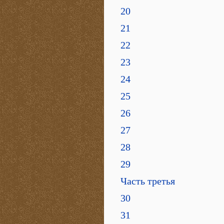
20
21
22
23
24
25
26
27
28
29
Часть третья
30
31