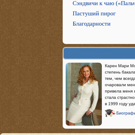
Сэндвичи к чаю («Паль
Пастуший пирог
Благодарности
Карен Мари Мо
степень бакал
тем, чем всег
очаровали меня
привела меня 
стала страстн
в 1999 году у
Биографи