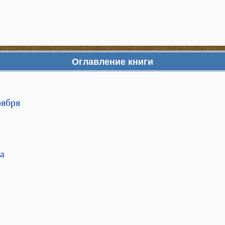
Оглавление книги
оября
ва