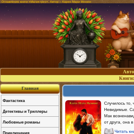
Оглавление книги «Магия грез». Автор – Карен Мари Монинг
Авт
Книги
Главная
Фантастика
Случилось то,
Невидимые. Сам
Детективы и Триллеры
Мак возненавид
Любовные романы
от друга, она 
Читать кн
Приключения