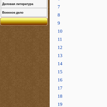
Деловая литература
7
Военное дело
8
9
10
11
12
13
14
15
16
17
18
19