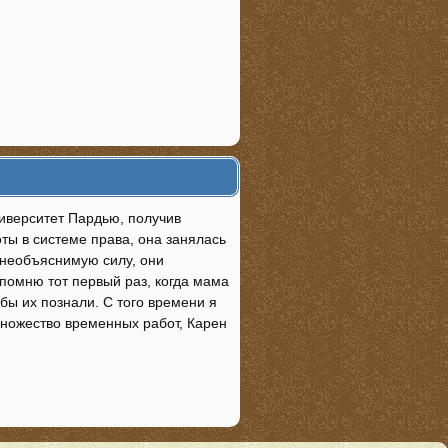
ниверситет Пардью, получив
ты в системе права, она занялась
 необъяснимую силу, они
 помню тот первый раз, когда мама
бы их познали. С того времени я
множество временных работ, Карен