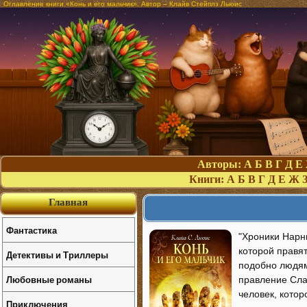
Оглавление книги «Конь и его мальчик». Автор – Клайв Стейплз Льюис
Авторы:
А
Б
В
Г
Д
Е
Книги:
А
Б
В
Г
Д
Е
Ж
Главная
Фантастика
"Хроники Нарн
которой правят
Детективы и Триллеры
подобно людям
Любовные романы
правление Сла
человек, котор
Приключения