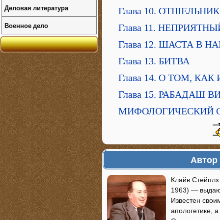
Деловая литература
Глава 10. ОТШЕЛЬНИК
Военное дело
Глава 11. НЕПРИЯТН
Глава 12. ШАСТА В Н
Глава 13. БИТВА
Глава 14. О ТОМ, КА
Глава 15. РАБАДАШ 
МИФОЛОГИЧЕСКИЙ 
Автор 
Клайв Стейплз 
1963) — выдаю
Известен свои
апологетике, 