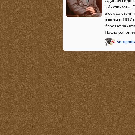
Один из видны
«Инклингов». 
в семье стряпч
школы в 1917 
бросает занят
После ранения
Биографи