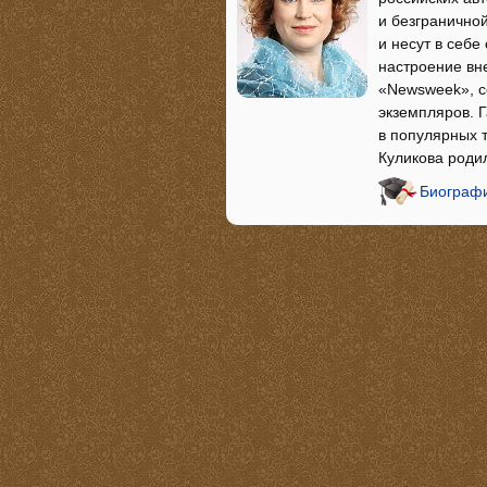
и безгранично
и несут в себ
настроение вн
«Newsweek», с
экземпляров. Г
в популярных 
Куликова родил
Биографи