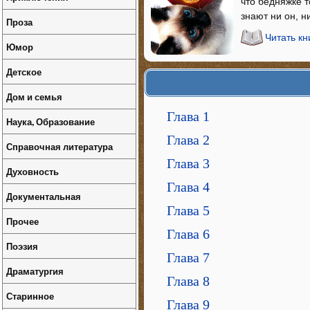
что бедняжке т
знают ни он, н
Проза
Читать к
Юмор
Детское
Дом и семья
Глава 1
Наука, Образование
Глава 2
Справочная литература
Глава 3
Духовность
Глава 4
Документальная
Глава 5
Прочее
Глава 6
Поэзия
Глава 7
Драматургия
Глава 8
Старинное
Глава 9