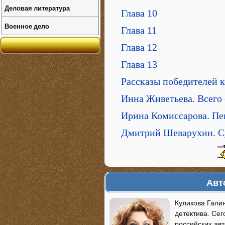
Деловая литература
Глава 10
Военное дело
Глава 11
Глава 12
Глава 13
Рассказы победителей 
Инна Живетьева. Всего 
Ирина Комиссарова. Пе
Дмитрий Шеварухин. С
Авт
Куликова Гали
детектива. Се
российских ав