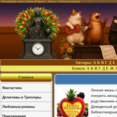
Оглавление книги «Нежный фрукт». Автор – Галина Куликова
Авторы:
А
Б
В
Г
Д
Е
Книги:
А
Б
В
Г
Д
Е
Ж
Главная
Фантастика
Личная жизнь 
покорять женщи
Детективы и Триллеры
родственники 
Любовные романы
Доведенный до
библиотекарше 
Приключения