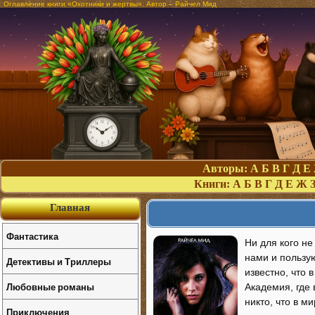
Оглавление книги «Охотники и жертвы». Автор – Райчел Мид
Авторы:
А
Б
В
Г
Д
Е
Книги:
А
Б
В
Г
Д
Е
Ж
Главная
Фантастика
Ни для кого не
нами и пользу
Детективы и Триллеры
известно, что
Любовные романы
Академия, где 
никто, что в м
Приключения