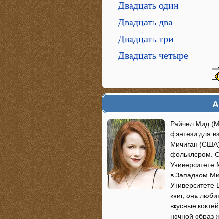
Двадцать один
Двадцать два
Двадцать три
Двадцать четыре
А
Райчел Мид (Me
фэнтези для в
Мичиган (США)
фольклором. О
Университете 
в Западном Ми
Университете 
книг, она люби
вкусные кокте
ночной образ 