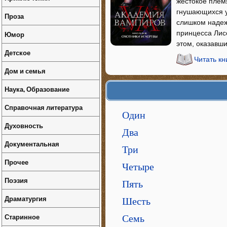
жестокое плем
гнушающихся у
Проза
слишком надеж
принцесса Лис
Юмор
этом, оказавши
Детское
Читать кн
Дом и семья
Наука, Образование
Справочная литература
Один
Духовность
Два
Документальная
Три
Прочее
Четыре
Поэзия
Пять
Драматургия
Шесть
Старинное
Семь