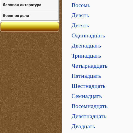
Деловая литература
Восемь
Девять
Военное дело
Десять
Одиннадцать
Двенадцать
Тринадцать
Четырнадцать
Пятнадцать
Шестнадцать
Семнадцать
Восемнадцать
Девятнадцать
Двадцать