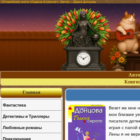
Оглавление книги «Гадюка в сиропе». Автор – Дарья Донцова
Авт
Книги
Главная
Фантастика
Везет же мне 
мои близкие уе
Детективы и Триллеры
писателя дете
Любовные романы
играя с папой 
Лены я не вери
Приключения