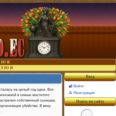
Ю
Я
Э
Ю
Я
Вход
🔐 Войти
талась на целый год одна. Все
📝 Регистрация
 экономкой в семью маститого
застрелил собственный сынишка,
Поиск по сайту
организации убийства. В вину
.