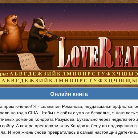
оры:
А
Б
В
Г
Д
Е
Ж
З
И
Й
К
Л
М
Н
О
П
Р
С
Т
У
Ф
Х
Ч
Ш
Ы
Э
:
А
Б
В
Г
Д
Е
Ж
З
И
Й
К
Л
М
Н
О
П
Р
С
Т
У
Ф
Х
Ц
Ч
Ш
Щ
Ы
Онлайн книга
на приключения! Я - Евлампия Романова, неудавшаяся арфистка, ос
хали на год в США. Чтобы не сойти с ума от безделья, я нанялась
ктивных романов Кондрата Разумова. Буквально через неделю его 
в войну. А вскоре арестовали жену Кондрата Лену по подозрению в 
ла. И моя жизнь снова превратилась в самый настоящий детектив..