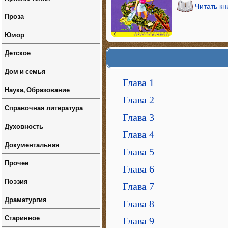
Читать кн
Проза
Юмор
Детское
Дом и семья
Глава 1
Наука, Образование
Глава 2
Справочная литература
Глава 3
Духовность
Глава 4
Документальная
Глава 5
Прочее
Глава 6
Поэзия
Глава 7
Драматургия
Глава 8
Старинное
Глава 9