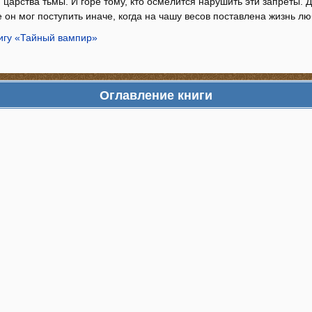
 царства тьмы. И горе тому, кто осмелится нарушить эти запреты.
е он мог поступить иначе, когда на чашу весов поставлена жизнь л
нигу «Тайный вампир»
Оглавление книги