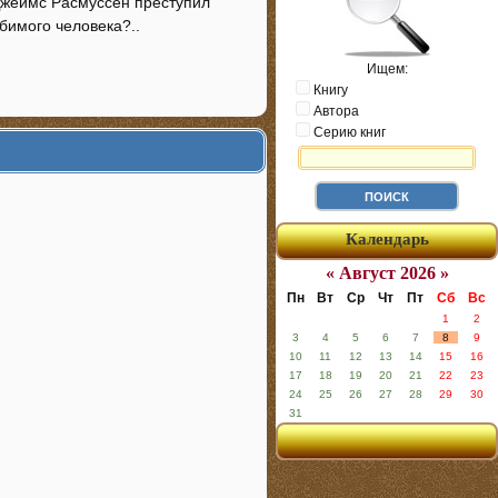
 Джеймс Расмуссен преступил
юбимого человека?..
Ищем:
Книгу
Автора
Серию книг
Календарь
« Август 2026 »
Пн
Вт
Ср
Чт
Пт
Сб
Вс
1
2
3
4
5
6
7
8
9
10
11
12
13
14
15
16
17
18
19
20
21
22
23
24
25
26
27
28
29
30
31