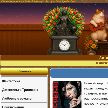
Оглавление книги «Тайный вампир». Автор – Лиза Джейн Смит
Авт
Книги
Главная
Фантастика
Ночной мир... 
ведьм, колдуно
Детективы и Триллеры
к людям, и ник
Любовные романы
распространяю
неукоснительно
Приключения