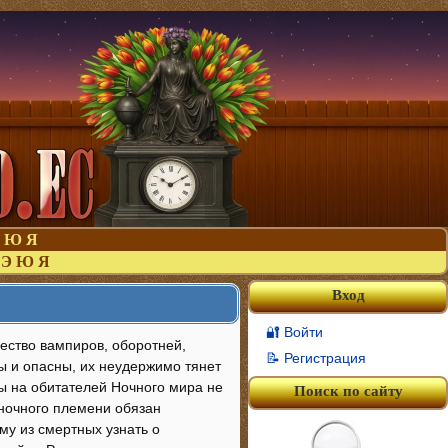
Ю
Я
Э
Ю
Я
Вход
🔐 Войти
щество вампиров, оборотней,
📝 Регистрация
вы и опасны, их неудержимо тянет
ны на обитателей Ночного мира не
Поиск по сайту
 ночного племени обязан
му из смертных узнать о