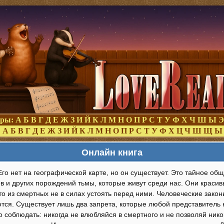
оры:
А
Б
В
Г
Д
Е
Ж
З
И
Й
К
Л
М
Н
О
П
Р
С
Т
У
Ф
Х
Ч
Ш
Ы
Э
:
А
Б
В
Г
Д
Е
Ж
З
И
Й
К
Л
М
Н
О
П
Р
С
Т
У
Ф
Х
Ц
Ч
Ш
Щ
Ы
Онлайн книга
Его нет на географической карте, но он существует. Это тайное об
в и других порождений тьмы, которые живут среди нас. Они краси
то из смертных не в силах устоять перед ними. Человеческие зако
тся. Существует лишь два запрета, которые любой представитель
 соблюдать: никогда не влюбляйся в смертного и не позволяй нико