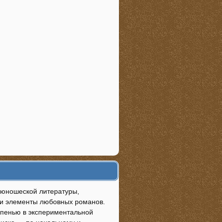
р юношеской литературы,
ы и элементы любовных романов.
епенью в экспериментальной