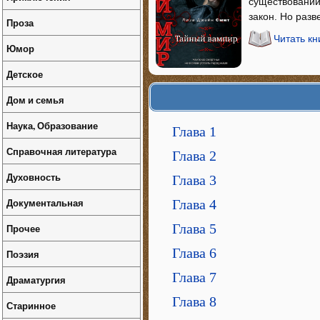
существовании
закон. Но разв
Проза
Читать к
Юмор
Детское
Дом и семья
Наука, Образование
Глава 1
Справочная литература
Глава 2
Духовность
Глава 3
Документальная
Глава 4
Глава 5
Прочее
Глава 6
Поэзия
Глава 7
Драматургия
Глава 8
Старинное